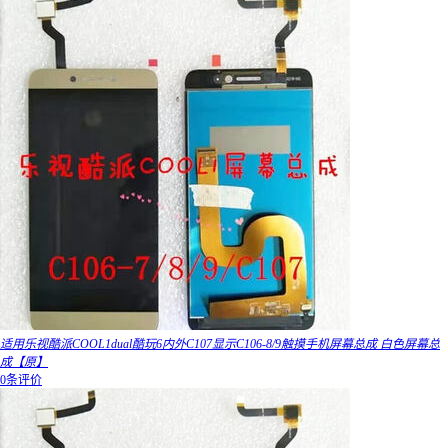
适用乐视酷派COOL1dual酷玩6内外C107显示C106-8/9触摸手机屏幕总成 白色屏幕总
成【原】
0条评价