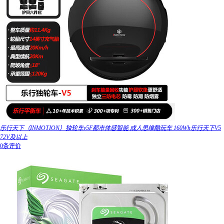
乐行天下（INMOTION）独轮车v5F都市体感智能 成人思维酷玩车 160Wh乐行天下V5
72V及以上
0条评价