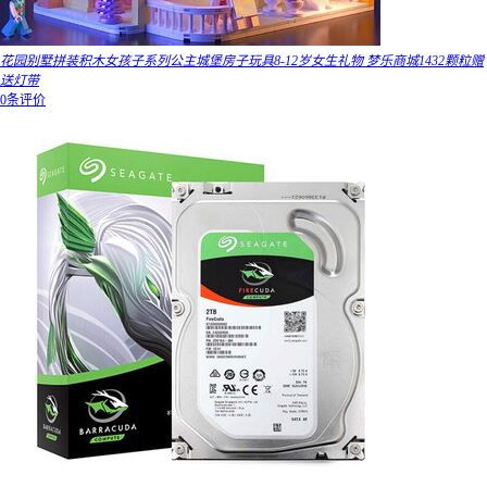
花园别墅拼装积木女孩子系列公主城堡房子玩具8-12岁女生礼物 梦乐商城1432颗粒赠
送灯带
0条评价