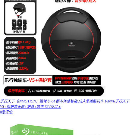
乐行天下（INMOTION）独轮车v5F都市体感智能 成人思维酷玩车 160Wh乐行天下
V5+保护套头盔+护具+顺丰 72V及以上
0条评价