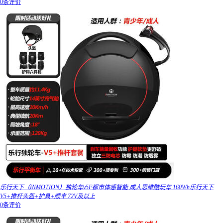
0条评价
乐行天下（INMOTION）独轮车v5F都市体感智能 成人思维酷玩车 160Wh乐行天下
V5+推杆头盔+护具+顺丰 72V及以上
0条评价