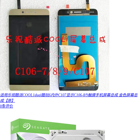
适用乐视酷派COOL1dual酷玩6内外C107显示C106-8/9触摸手机屏幕总成 金色屏幕总
成【原】
0条评价