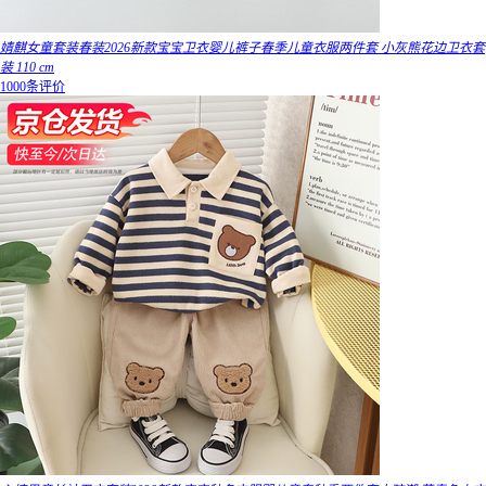
婧麒女童套装春装2026新款宝宝卫衣婴儿裤子春季儿童衣服两件套 小灰熊花边卫衣套
装 110 cm
1000条评价