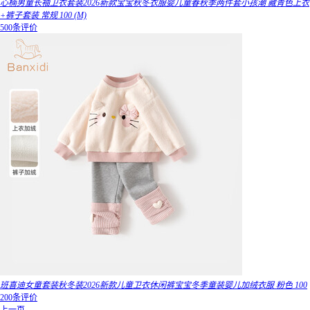
心楠男童长袖卫衣套装2026新款宝宝秋冬衣服婴儿童春秋季两件套小孩潮 藏青色上衣
+裤子套装 常规 100 (M)
500条评价
班喜迪女童套装秋冬装2026新款儿童卫衣休闲裤宝宝冬季童装婴儿加绒衣服 粉色 100
200条评价