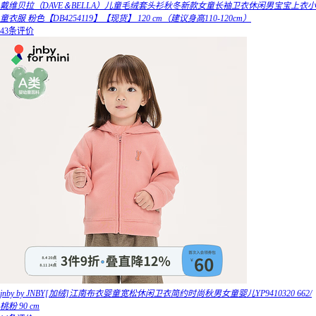
戴维贝拉（DAVE＆BELLA）儿童毛绒套头衫秋冬新款女童长袖卫衣休闲男宝宝上衣小
童衣服 粉色【DB4254119】【现货】 120 cm（建议身高110-120cm）
43条评价
jnby by JNBY[加绒]江南布衣婴童宽松休闲卫衣简约时尚秋男女童婴儿YP9410320 662/
桃粉 90 cm