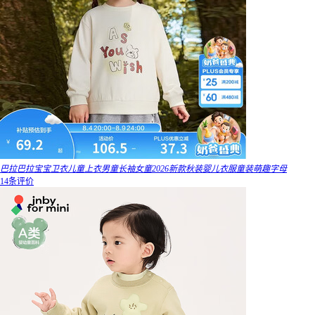
巴拉巴拉宝宝卫衣儿童上衣男童长袖女童2026新款秋装婴儿衣服童装萌趣字母
14条评价