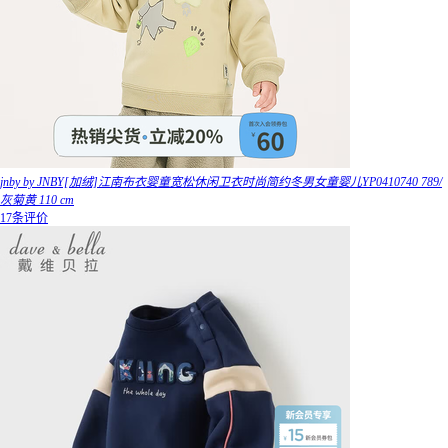
jnby by JNBY[加绒]江南布衣婴童宽松休闲卫衣时尚简约冬男女童婴儿YP0410740 789/
灰菊黄 110 cm
17条评价