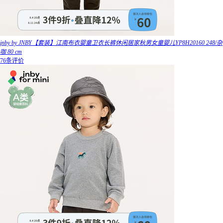
jnby by JNBY【套装】江南布衣婴童卫衣长裤休闲居家秋男女童婴儿YP8H20160 248/杂
咖 80 cm
76条评价