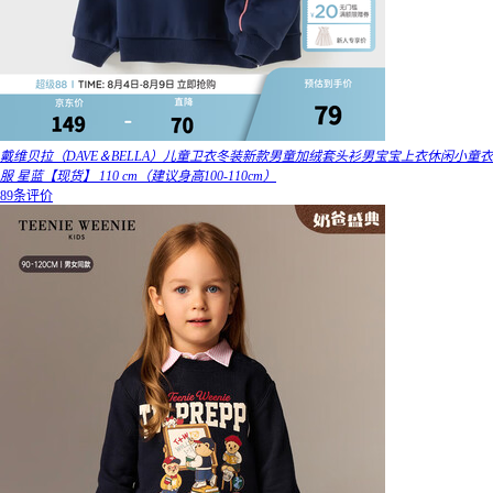
戴维贝拉（DAVE＆BELLA）儿童卫衣冬装新款男童加绒套头衫男宝宝上衣休闲小童衣
服 星蓝【现货】 110 cm（建议身高100-110cm）
89条评价