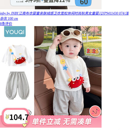
jnby by JNBY江南布衣婴童亲肤绒感卫衣宽松休闲时尚秋男女童婴儿YP9411430 074/浅
杂灰 100 cm
8条评价