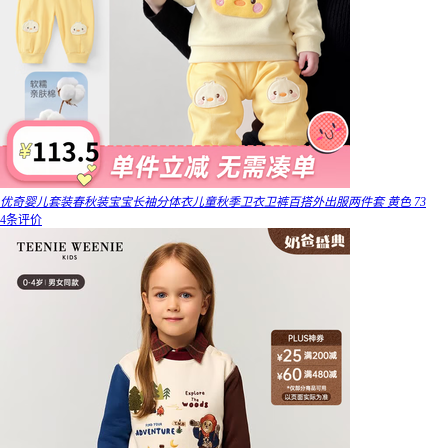
优奇婴儿套装春秋装宝宝长袖分体衣儿童秋季卫衣卫裤百搭外出服两件套 黄色 73
4条评价