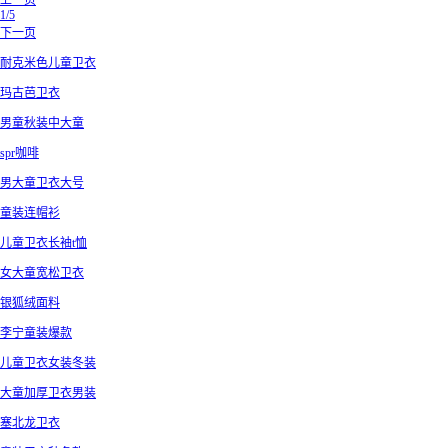
上一页
1/5
下一页
耐克米色儿童卫衣
玛古芭卫衣
男童秋装中大童
spr咖啡
男大童卫衣大号
童装连帽衫
儿童卫衣长袖t恤
女大童宽松卫衣
银狐绒面料
李宁童装爆款
儿童卫衣女装冬装
大童加厚卫衣男装
塞北龙卫衣