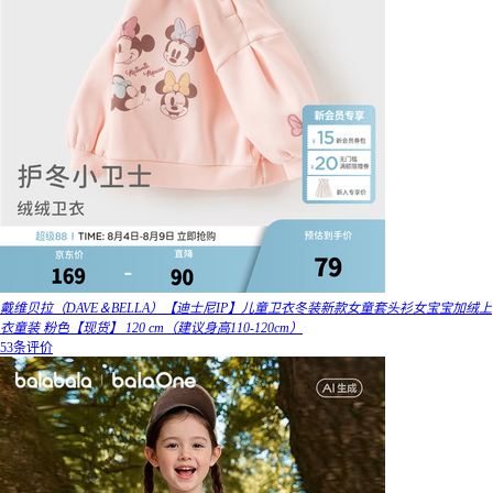
戴维贝拉（DAVE＆BELLA）【迪士尼IP】儿童卫衣冬装新款女童套头衫女宝宝加绒上
衣童装 粉色【现货】 120 cm（建议身高110-120cm）
53条评价