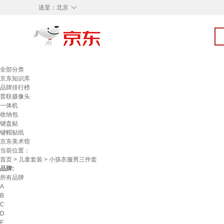
◇
送至：
北京
全部分类
京东知识库
品牌排行榜
普联摄像头
一体机
收纳包
键盘贴
键帽贴纸
京东美术馆
当前位置：
首页
>
儿童套装
> 小孩衣服男三件套
品牌:
所有品牌
A
B
C
D
E