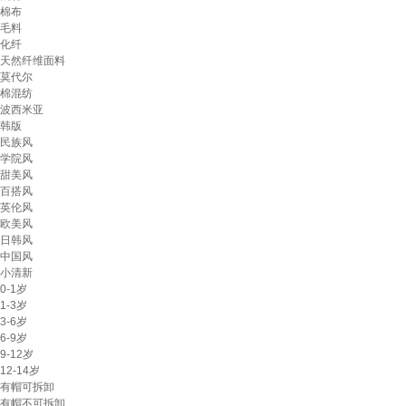
棉布
毛料
化纤
天然纤维面料
莫代尔
棉混纺
波西米亚
韩版
民族风
学院风
甜美风
百搭风
英伦风
欧美风
日韩风
中国风
小清新
0-1岁
1-3岁
3-6岁
6-9岁
9-12岁
12-14岁
有帽可拆卸
有帽不可拆卸