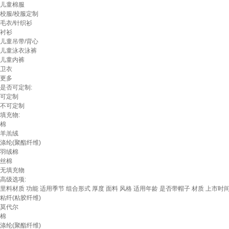
儿童棉服
校服/校服定制
毛衣/针织衫
衬衫
儿童吊带/背心
儿童泳衣泳裤
儿童内裤
卫衣
更多
是否可定制:
可定制
不可定制
填充物:
棉
羊羔绒
涤纶(聚酯纤维)
羽绒棉
丝棉
无填充物
高级选项:
里料材质
功能
适用季节
组合形式
厚度
面料
风格
适用年龄
是否带帽子
材质
上市时
粘纤(粘胶纤维)
莫代尔
棉
涤纶(聚酯纤维)