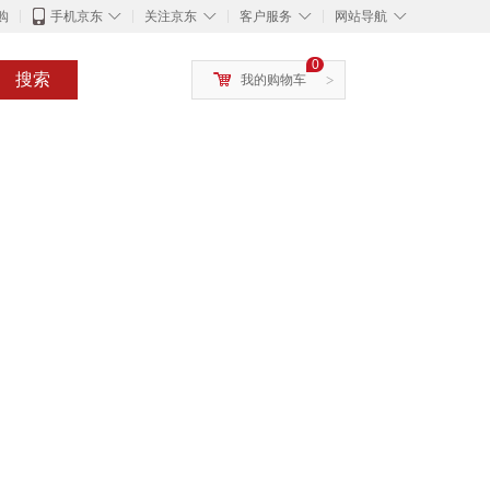
◇
◇
◇
◇
购
手机京东
关注京东
客户服务
网站导航
0
搜索
我的购物车
>