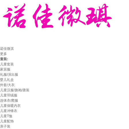
诺佳微淇
更多
童装:
儿童套装
家居服
礼服/演出服
婴儿礼盒
外套/大衣
儿童汉服/旗袍/唐装
儿童羽绒服
连体衣/爬服
儿童保暖内衣
儿童冲锋衣
儿童T恤
儿童配饰
亲子装