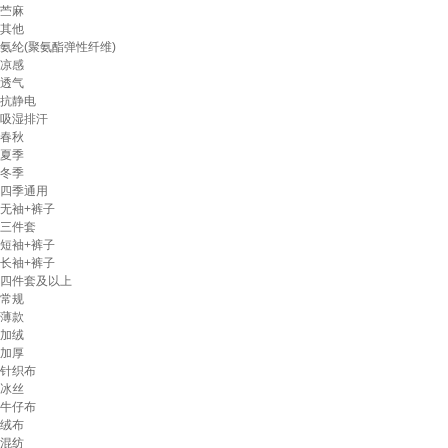
苎麻
其他
氨纶(聚氨酯弹性纤维)
凉感
透气
抗静电
吸湿排汗
春秋
夏季
冬季
四季通用
无袖+裤子
三件套
短袖+裤子
长袖+裤子
四件套及以上
常规
薄款
加绒
加厚
针织布
冰丝
牛仔布
绒布
混纺