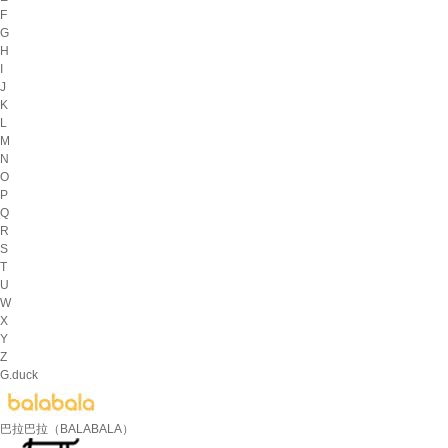
F
G
H
I
J
K
L
M
N
O
P
Q
R
S
T
U
W
X
Y
Z
G.duck
巴拉巴拉（BALABALA）