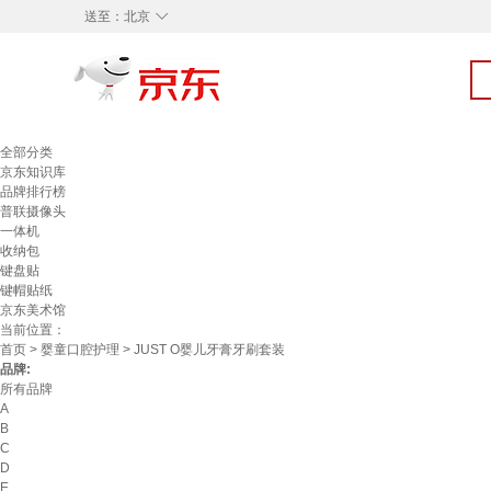
◇
送至：
北京
全部分类
京东知识库
品牌排行榜
普联摄像头
一体机
收纳包
键盘贴
键帽贴纸
京东美术馆
当前位置：
首页
>
婴童口腔护理
> JUST O婴儿牙膏牙刷套装
品牌:
所有品牌
A
B
C
D
E