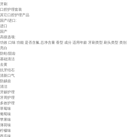
牙刷
口腔护理套装
其它口腔护理产品
国产/进口:
进口
国产
高级选项:
功效
口味
功能
是否含氟
总净含量
香型
成分
适用年龄
牙刷类型
刷头类型
类别
亮白
防蛀/固齿
基础清洁
去黄
抗牙结石
清新口气
防龋齿
清洁
牙龈护理
牙周护理
多效护理
草莓味
葡萄味
苹果味
薄荷味
柠檬味
西瓜味