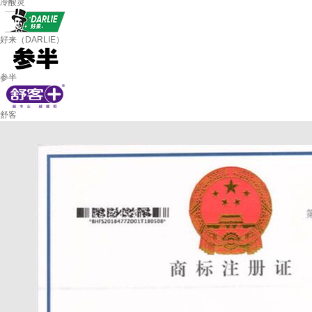
冷酸灵
好来（DARLIE）
参半
舒客