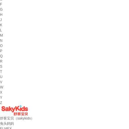
F
G
H
J
K
L
M
N
O
P
Q
R
S
T
U
V
W
X
Y
Z
舒客宝贝（sakykids）
兔头妈妈
ELMEX