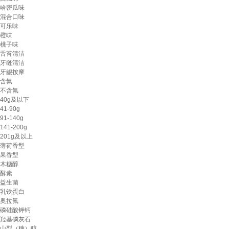
哈密瓜味
混合口味
可乐味
橙味
桃子味
舌苔清洁
牙缝清洁
牙龈按摩
含氟
不含氟
40g及以下
41-90g
91-140g
141-200g
201g及以上
薄荷香型
果香型
木糖醇
酵素
益生菌
乳铁蛋白
奥拉氟
磷硅酸钾钙
羟基磷灰石
‌山梨（糖）醇