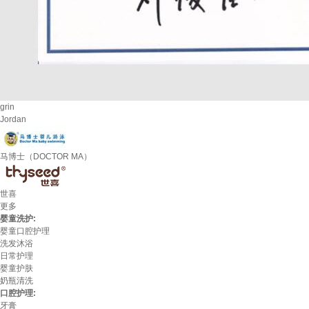
grin
Jordan
马博士（DOCTOR MA）
世喜
更多
婴童洗护:
婴童口腔护理
洗发沐浴
日常护理
婴童护肤
奶瓶清洗
口腔护理:
牙膏