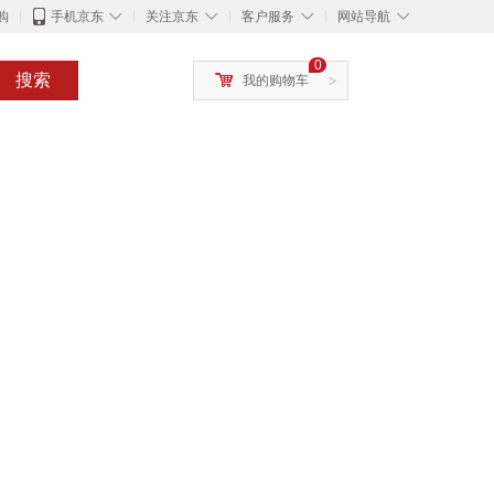
◇
◇
◇
◇
购
手机京东
关注京东
客户服务
网站导航
0
搜索
我的购物车
>