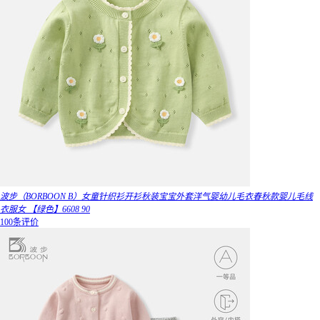
波步（BORBOON B）女童针织衫开衫秋装宝宝外套洋气婴幼儿毛衣春秋款婴儿毛线
衣服女 【绿色】6608 90
100条评价