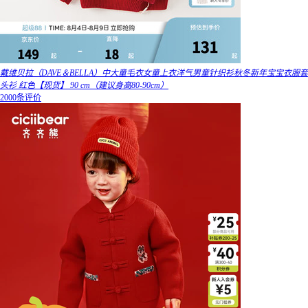
戴维贝拉（DAVE＆BELLA）中大童毛衣女童上衣洋气男童针织衫秋冬新年宝宝衣服套
头衫 红色【现货】 90 cm（建议身高80-90cm）
2000条评价