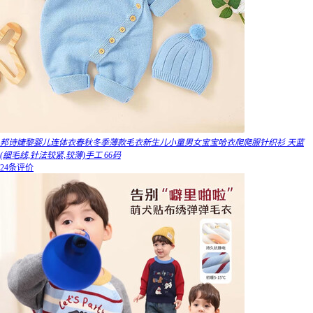
邦诗婕黎婴儿连体衣春秋冬季薄款毛衣新生儿小童男女宝宝哈衣爬爬服针织衫 天蓝
(细毛线,针法较紧,较薄)手工 66码
24条评价