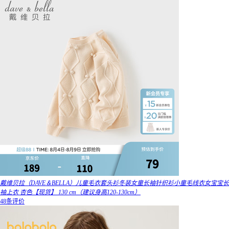
戴维贝拉（DAVE＆BELLA）儿童毛衣套头衫冬装女童长袖针织衫小童毛线衣女宝宝长
袖上衣 杏色【现货】 130 cm（建议身高120-130cm）
48条评价