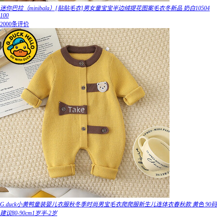
迷你巴拉（minibala）[贴贴毛衣]男女童宝宝半边绒提花图案毛衣冬新品 奶白10504
100
2000条评价
G.duck小黄鸭童装婴儿衣服秋冬季时尚男宝毛衣爬爬服新生儿连体衣春秋款 黄色 90码
建议80-90cm1岁半-2岁