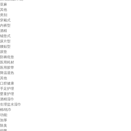
亚麻
其他
类别:
穿戴式
内裤型
酒精
铺垫式
尿片型
腰贴型
尿垫
防褥疮垫
医用耗材
医用胶带
降温退热
其他
口腔健康
手足护理
婴童护理
酒精湿巾
生理盐水湿巾
棉/纸巾
功能:
加厚
除臭
抑菌