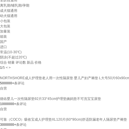
全阶段通用
离乳期/哺乳期/孕期
成犬猫通用
幼犬猫通用
小包装
大包装
加量装
箱装
国产
进口
常温(10-30℃)
阴凉(不超过20℃)
综合
销量
评论数
新品
价格
1
/
5
<
>
NORTHSHORE成人护理垫老人用一次性隔尿垫 婴儿产妇产褥垫 L大号50片60x90c
500000+
条评论
自营
德佑婴儿一次性隔尿垫92片33*45cm护理垫姨妈垫不可洗宝宝尿垫
1000000+
条评论
自营
可靠（COCO）吸收宝成人护理垫XL120片(60*90cm)舒适防漏老年人隔尿垫产褥垫
3000000+
条评论