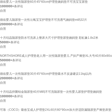
德佑婴儿一次性隔尿垫60片45*60cm护理垫姨妈垫不可洗宝宝尿垫
1000000+
条评论
自营
德佑婴儿隔尿垫一次性沁氧宝宝护理垫不可洗透气姨妈垫m码32片
2000000+
条评论
自营
十月结晶隔尿垫防水可洗床上整床大尺寸护理垫尿垫姨妈垫 彩虹象1.8x2米
50000+
条评论
自营
NORTHSHORE成人护理垫老人用一次性隔尿垫婴儿 产妇产褥垫XL大号40片80x90c
500000+
条评论
自营
德佑婴儿一次性隔尿垫30片45*60cm护理垫吸水不反渗建议11kg以内
2000000+
条评论
自营
十月结晶抑菌铂金隔尿垫40片M码不可洗隔尿垫一次性婴儿尿垫护理垫姨妈垫
1000000+
条评论
自营
可靠（COCO）吸收宝成人护理垫2XL60片80*90cm加大舒适防漏隔尿垫产褥垫床垫