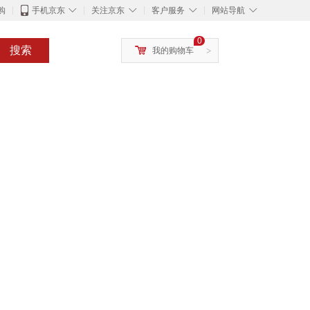
◇
◇
◇
◇
购
手机京东
关注京东
客户服务
网站导航
0
搜索
我的购物车
>