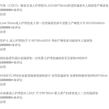
可靠（COCO）吸收宝成人护理垫XL10片(60*90cm)舒适防漏老年人隔尿垫产褥床垫
3000000+
条评论
自营
Love Shore成人护理垫老人用一次性隔尿垫尿不湿婴儿产褥垫大号 60片60x90cm
100000+
条评论
自营
安护士 成人护理垫(尺寸:60*90cm)50片 孕妇产褥垫多功能老年人隔尿垫
200000+
条评论
自营
德佑超柔乳霜白金隔尿垫一次性婴儿护理垫姨妈垫宝宝尿垫m码96片
1000000+
条评论
自营
HONEYCARE好命家宠物尿垫猫狗尿片 训导防漏尿布 加厚狗狗厕所垫M码45*60cm
1000000+
条评论
自营
永福康成人护理垫XL120片 尺寸80*90cm 婴儿孕产妇床垫老人一次性隔尿垫
1000000+
条评论
自营