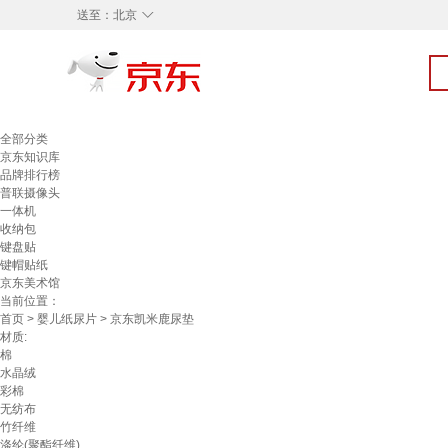
◇
送至：
北京
全部分类
京东知识库
品牌排行榜
普联摄像头
一体机
收纳包
键盘贴
键帽贴纸
京东美术馆
当前位置：
首页
>
婴儿纸尿片
> 京东凯米鹿尿垫
材质:
棉
水晶绒
彩棉
无纺布
竹纤维
涤纶(聚酯纤维)