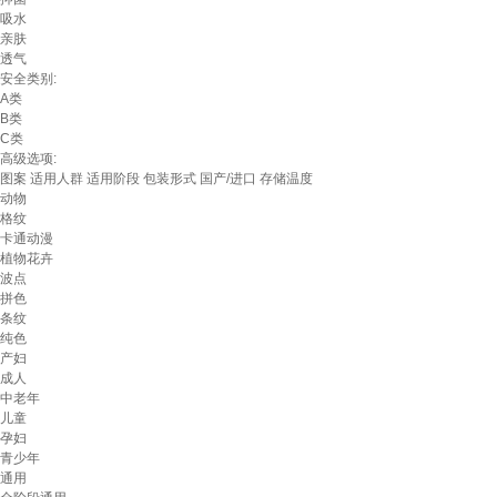
吸水
亲肤
透气
安全类别:
A类
B类
C类
高级选项:
图案
适用人群
适用阶段
包装形式
国产/进口
存储温度
动物
格纹
卡通动漫
植物花卉
波点
拼色
条纹
纯色
产妇
成人
中老年
儿童
孕妇
青少年
通用