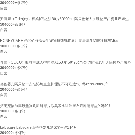
3000000+
条评论
自营
安而康（Elderjoy）棉柔护理垫L80片60*90cm隔尿垫老人护理垫产妇婴儿产褥垫
500000+
条评论
自营
HONEYCARE好命家 好命天生宠物尿垫狗狗尿片魔法漏斗除味狗尿布M码
1000000+
条评论
自营
可靠（COCO）吸收宝成人护理垫XL50片(60*90cm)舒适防漏老年人隔尿垫产褥垫
3000000+
条评论
自营
德佑婴儿隔尿垫一次性沁氧宝宝护理垫不可洗透气L码45*60cm60片
2000000+
条评论
自营
拓宠宠物加厚尿垫狗狗厕所尿片除臭吸水训导尿布猫屎隔尿垫M码50片
100000+
条评论
自营
babycare babycare山茶花婴儿隔尿垫M码114片
200000+
条评论