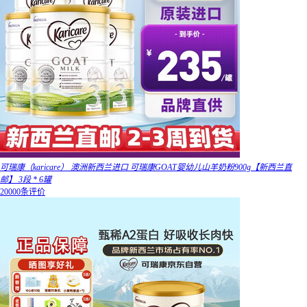
可瑞康（karicare） 澳洲新西兰进口 可瑞康GOAT婴幼儿山羊奶粉900g【新西兰直
邮】 3段 * 6罐
20000条评价