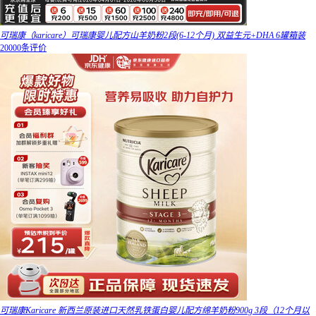
可瑞康（karicare）可瑞康婴儿配方山羊奶粉2段(6-12个月) 双益生元+DHA 6罐箱装
20000条评价
可瑞康Karicare 新西兰原装进口天然乳铁蛋白婴儿配方绵羊奶粉900g 3段（12个月以