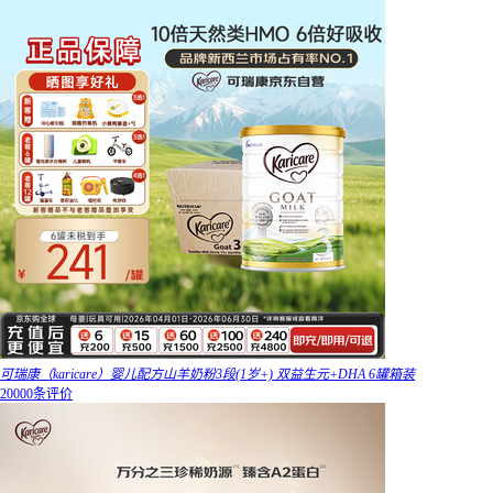
可瑞康（karicare）婴儿配方山羊奶粉3段(1岁+) 双益生元+DHA 6罐箱装
20000条评价