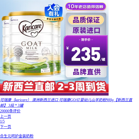
可瑞康（karicare） 澳洲新西兰进口 可瑞康GOAT婴幼儿山羊奶粉900g【新西兰直
邮】 3段 * 3罐
20000条评价
上一页
1/5
下一页
合生元呵护金装奶粉