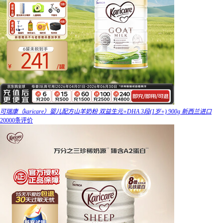
可瑞康（karicare）婴儿配方山羊奶粉 双益生元+DHA 3段(1岁+) 900g 新西兰进口
20000条评价