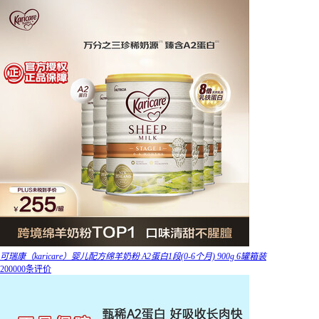
可瑞康（karicare）婴儿配方绵羊奶粉 A2蛋白1段(0-6个月) 900g 6罐箱装
200000条评价