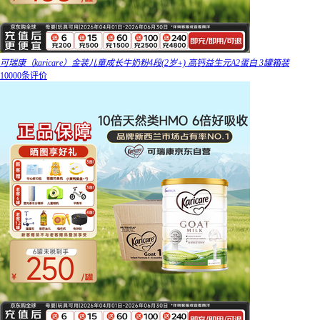
可瑞康（karicare）金装儿童成长牛奶粉4段(2岁+) 高钙益生元A2蛋白 3罐箱装
10000条评价