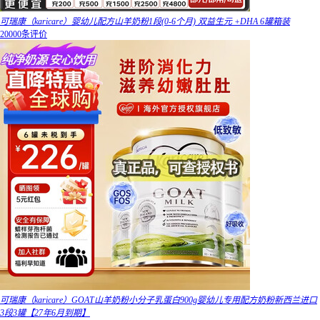
可瑞康（karicare）婴幼儿配方山羊奶粉1段(0-6个月) 双益生元 +DHA 6罐箱装
20000条评价
可瑞康（karicare）GOAT山羊奶粉小分子乳蛋白900g婴幼儿专用配方奶粉新西兰进口
3段3罐【27年6月到期】