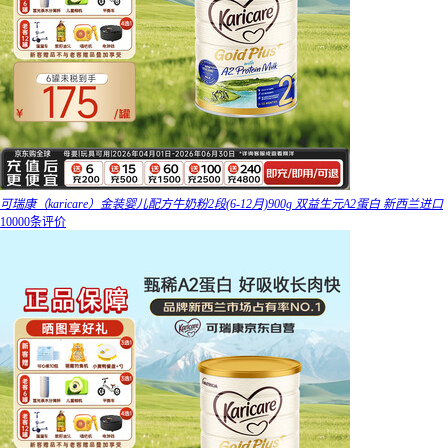
可瑞康（karicare）金装婴儿配方牛奶粉2段(6-12月)900g 双益生元A2蛋白 新西兰进口
10000条评价