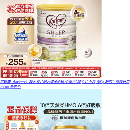
可瑞康（karicare）较大婴儿配方绵羊奶粉 A2蛋白2段(6-12个月) 900g 新西兰原装进口
200000条评价