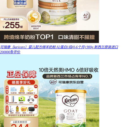
可瑞康（karicare）婴儿配方绵羊奶粉 A2蛋白1段(0-6个月) 900g 新西兰原装进口
200000条评价