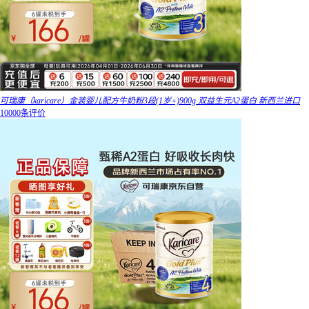
可瑞康（karicare）金装婴儿配方牛奶粉3段(1岁+)900g 双益生元A2蛋白 新西兰进口
10000条评价