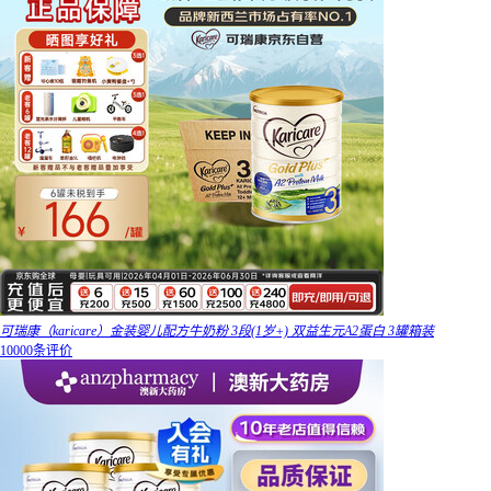
可瑞康（karicare）金装婴儿配方牛奶粉 3段(1岁+) 双益生元A2蛋白 3罐箱装
10000条评价