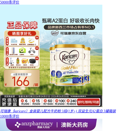
50000条评价
可瑞康（karicare）金装婴儿配方牛奶粉 3段(1岁+) 双益生元A2蛋白 3罐箱装
10000条评价