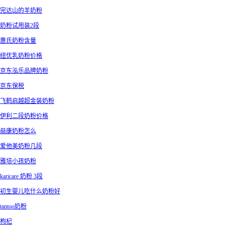
完达山的羊奶粉
奶粉试用装2段
惠氏奶粉含量
纽优乳奶粉价格
京东泓乐品牌奶粉
京东保税
飞鹤启越超金装奶粉
伊利二段奶粉价格
赑康奶粉怎么
爱他美奶粉几段
雅培小孩奶粉
karicare 奶粉 3段
初生婴儿吃什么奶粉好
tantoo奶粉
枸杞