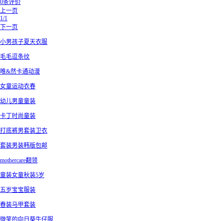
0条评价
上一页
1/1
下一页
小男孩子夏天衣服
毛毛逗条纹
唯&然卡通动漫
女童运动衣春
幼儿男童童装
卡丁时尚童装
打底裤男套装卫衣
套装男装韩版包邮
mothercare翻领
童装女童秋装5岁
五岁宝宝服装
春装马甲套装
微笑的向日葵牛仔服