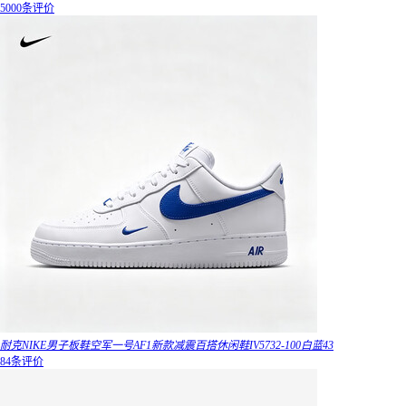
5000条评价
耐克NIKE男子板鞋空军一号AF1新款减震百搭休闲鞋IV5732-100白蓝43
84条评价