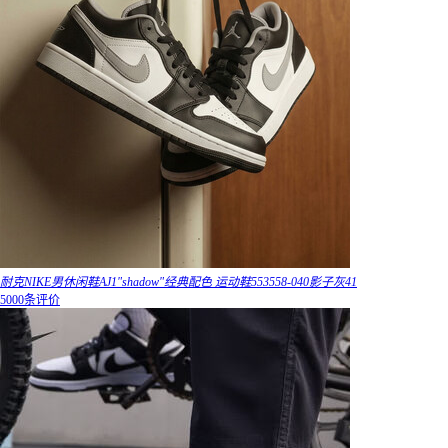
耐克NIKE男休闲鞋AJ1"shadow"经典配色 运动鞋553558-040影子灰41
5000条评价