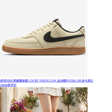
耐克NIKE男缓震板鞋 COURT VISION LOW 运动鞋HV4506-200浅卡其42
10000条评价