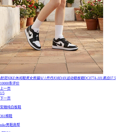
耐克NIKE休闲鞋男女熊猫AJ 1乔丹JORDAN运动鞋板鞋DC0774-101黑白37.5
10000条评价
上一页
1/5
下一页
安踏纯白板鞋
361棉鞋
nike男鞋高帮