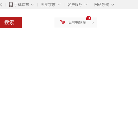
◇
◇
◇
◇
购
手机京东
关注京东
客户服务
网站导航
0
搜索
我的购物车
>