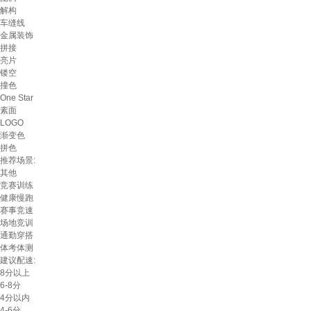
解构
车缝线
金属装饰
拼接
亮片
镂空
撞色
One Star
素面
LOGO
渐变色
拼色
推荐场景:
其他
竞赛训练
健康慢跑
赛事竞速
场地竞训
通勤穿搭
体考体测
建议配速:
8分以上
6-8分
4分以内
4-6分