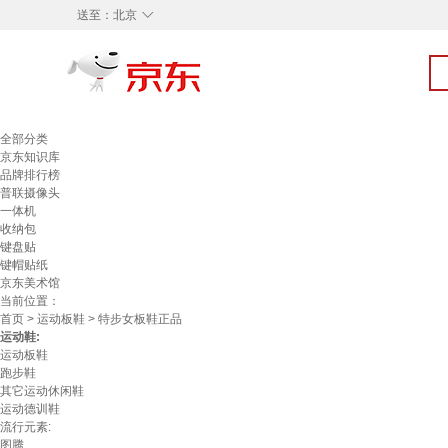
◇
送至：
北京
全部分类
京东知识库
品牌排行榜
普联摄像头
一体机
收纳包
键盘贴
键帽贴纸
京东美术馆
当前位置：
首页
>
运动板鞋
> 特步女板鞋正品
运动鞋:
运动板鞋
跑步鞋
其它运动休闲鞋
运动德训鞋
流行元素:
图腾