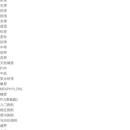
轻便
支撑
回弹
抓地
支撑
缓震
轻质
柔软
回弹
中帮
低帮
高帮
天然橡胶
EVA
牛筋
复合材质
橡塑
MD(PHYLON)
橡胶
PU(聚氨酯)
入门跑鞋
稳定跑鞋
缓冲跑鞋
马拉松跑鞋
越野