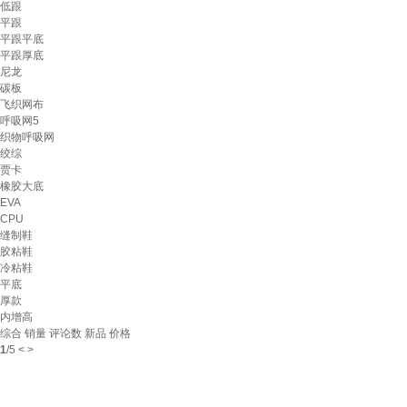
低跟
平跟
平跟平底
平跟厚底
尼龙
碳板
飞织网布
呼吸网5
织物呼吸网
绞综
贾卡
橡胶大底
EVA
CPU
缝制鞋
胶粘鞋
冷粘鞋
平底
厚款
内增高
综合
销量
评论数
新品
价格
1
/
5
<
>