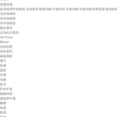
高级选项:
是否使用环保材质
运动系列
鞋面功能
中底科技
外底功能
中底功能
鞋帮高度
鞋底材
无环保材料
含环保材料
非环保材质
跑步系列
运动生活系列
Air Force
Blazer
法拉利鞋
休闲系列
碳板跑鞋
透气
轻便
柔软
支撑
包裹
防水
EVA中底
碳板科技
超临界中底
耐磨
轻质
防滑