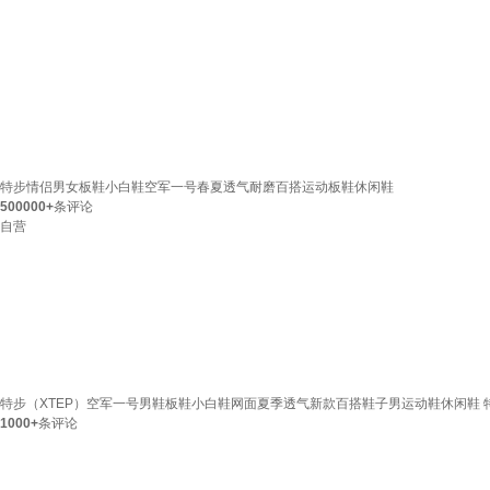
特步情侣男女板鞋小白鞋空军一号春夏透气耐磨百搭运动板鞋休闲鞋
500000+
条评论
自营
特步（XTEP）空军一号男鞋板鞋小白鞋网面夏季透气新款百搭鞋子男运动鞋休闲鞋 特步白【
1000+
条评论