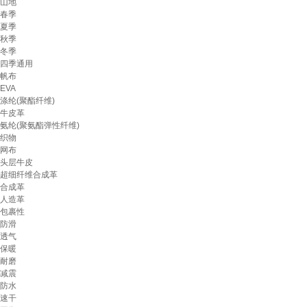
山地
春季
夏季
秋季
冬季
四季通用
帆布
EVA
涤纶(聚酯纤维)
牛皮革
氨纶(聚氨酯弹性纤维)
织物
网布
头层牛皮
超细纤维合成革
合成革
人造革
包裹性
防滑
透气
保暖
耐磨
减震
防水
速干