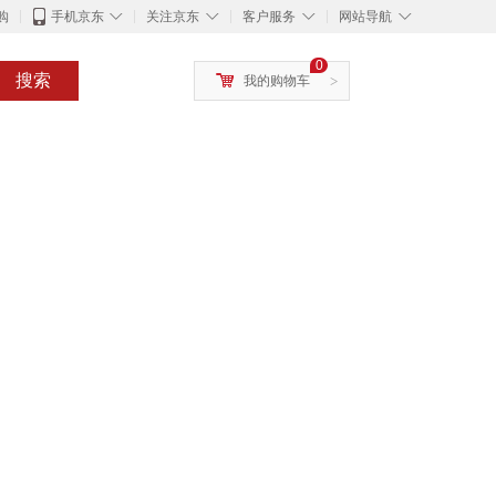
◇
◇
◇
◇
购
手机京东
关注京东
客户服务
网站导航
0
搜索
我的购物车
>