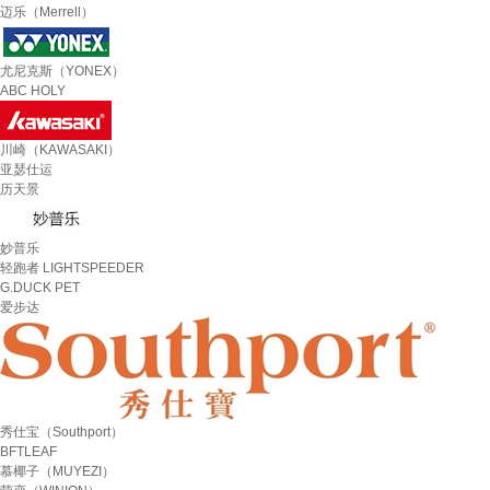
迈乐（Merrell）
尤尼克斯（YONEX）
ABC HOLY
川崎（KAWASAKI）
亚瑟仕运
历天景
妙普乐
轻跑者 LIGHTSPEEDER
G.DUCK PET
爱步达
秀仕宝（Southport）
BFTLEAF
慕椰子（MUYEZI）