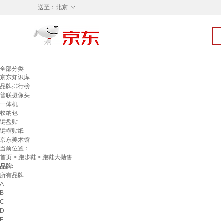
◇
送至：
北京
全部分类
京东知识库
品牌排行榜
普联摄像头
一体机
收纳包
键盘贴
键帽贴纸
京东美术馆
当前位置：
首页
>
跑步鞋
> 跑鞋大抛售
品牌:
所有品牌
A
B
C
D
F