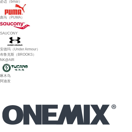
必迈（bmai）
彪马（PUMA）
SAUCONY
安德玛（Under Armour）
布鲁克斯（BROOKS）
NK@AIR
啄木鸟
阿迪发