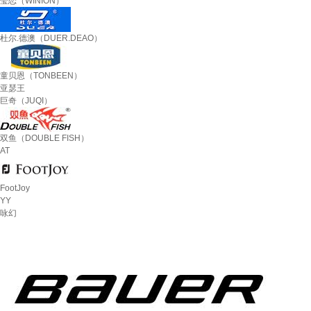
莹恋（WINION）
杜尔.德澳（DUER.DEAO）
童贝恩（TONBEEN）
亚瑟王
巨奇（JUQI）
双鱼（DOUBLE FISH）
AT
FootJoy
YY
咏幻