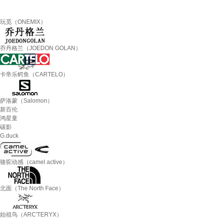
玩觅（ONEMIX）
乔丹格兰（JOEDON GOLAN）
卡帝乐鳄鱼（CARTELO）
萨洛蒙（Salomon）
新百伦
鸿星童
碳影
G.duck
骆驼动感（camel active）
北面（The North Face）
始祖鸟（ARC'TERYX）