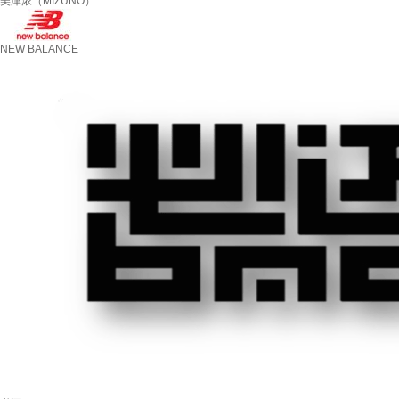
美津浓（MIZUNO）
NEW BALANCE