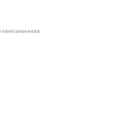
景
鞋底材质
适用场地
鞋底厚度