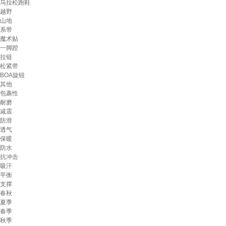
马拉松跑鞋
越野
山地
系带
魔术贴
一脚蹬
拉链
松紧带
BOA旋钮
其他
包裹性
耐磨
减震
防滑
透气
保暖
防水
抗冲击
吸汗
平衡
支撑
春秋
夏季
春季
秋季