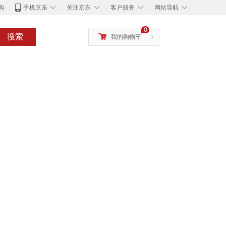
◇
◇
◇
◇
购
手机京东
关注京东
客户服务
网站导航
0
搜索
我的购物车
>