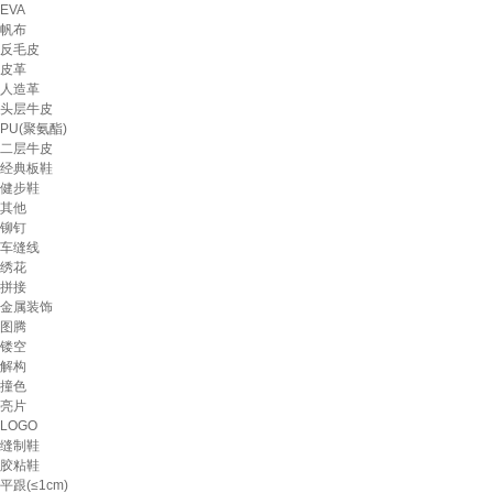
EVA
帆布
反毛皮
皮革
人造革
头层牛皮
PU(聚氨酯)
二层牛皮
经典板鞋
健步鞋
其他
铆钉
车缝线
绣花
拼接
金属装饰
图腾
镂空
解构
撞色
亮片
LOGO
缝制鞋
胶粘鞋
平跟(≤1cm)