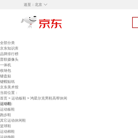
◇
送至：
北京
全部分类
京东知识库
品牌排行榜
普联摄像头
一体机
收纳包
键盘贴
键帽贴纸
京东美术馆
当前位置：
首页
>
运动板鞋
> 鸿星尔克男鞋高帮休闲
运动鞋:
运动板鞋
跑步鞋
其它运动休闲鞋
篮球鞋
运动棉鞋
运动拖鞋