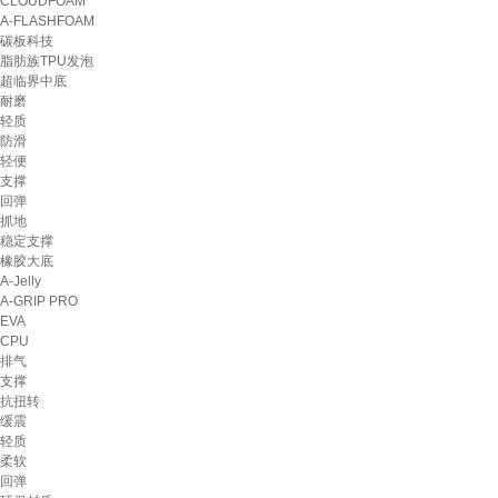
CLOUDFOAM
A-FLASHFOAM
碳板科技
脂肪族TPU发泡
超临界中底
耐磨
轻质
防滑
轻便
支撑
回弹
抓地
稳定支撑
橡胶大底
A-Jelly
A-GRIP PRO
EVA
CPU
排气
支撑
抗扭转
缓震
轻质
柔软
回弹