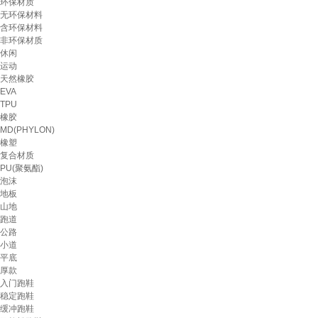
环保材质
无环保材料
含环保材料
非环保材质
休闲
运动
天然橡胶
EVA
TPU
橡胶
MD(PHYLON)
橡塑
复合材质
PU(聚氨酯)
泡沫
地板
山地
跑道
公路
小道
平底
厚款
入门跑鞋
稳定跑鞋
缓冲跑鞋