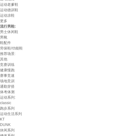
运动老爹鞋
运动德训鞋
运动凉鞋
更多
流行男鞋:
男士休闲鞋
男靴
鞋配件
劳保鞋/功能鞋
推荐场景:
其他
竞赛训练
健康慢跑
赛事竞速
场地竞训
通勤穿搭
体考体测
运动系列:
classic
跑步系列
运动生活系列
KT
DUNK
休闲系列
健体系列