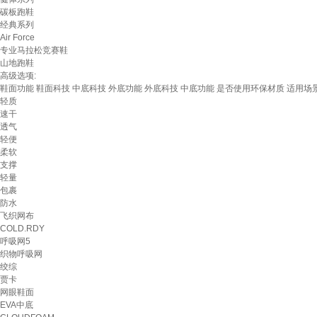
碳板跑鞋
经典系列
Air Force
专业马拉松竞赛鞋
山地跑鞋
高级选项:
鞋面功能
鞋面科技
中底科技
外底功能
外底科技
中底功能
是否使用环保材质
适用场
轻质
速干
透气
轻便
柔软
支撑
轻量
包裹
防水
飞织网布
COLD.RDY
呼吸网5
织物呼吸网
绞综
贾卡
网眼鞋面
EVA中底