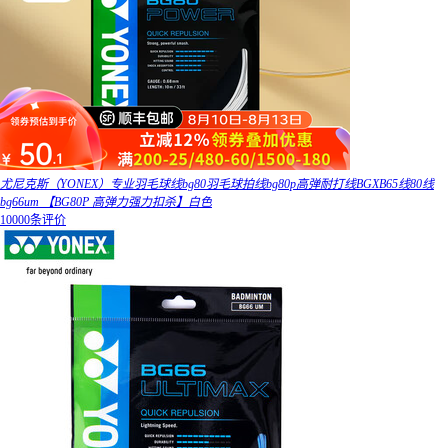
尤尼克斯（YONEX）专业羽毛球线bg80羽毛球拍线bg80p高弹耐打线BGXB65线80线
bg66um 【BG80P 高弹力强力扣杀】白色
10000条评价