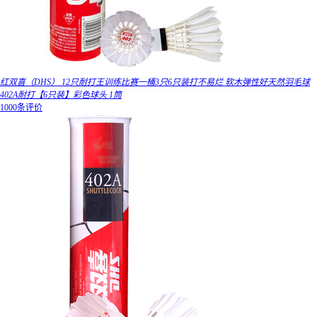
红双喜（DHS） 12只耐打王训练比赛一桶3只6只装打不易烂 软木弹性好天然羽毛球
402A耐打【6只装】彩色球头 1筒
1000条评价