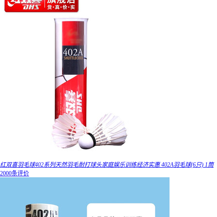
红双喜羽毛球402系列天然羽毛耐打球头家庭娱乐训练经济实惠 402A羽毛球(6只) 1筒
2000条评价