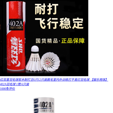
红双喜羽毛球软木耐打王6只12只装鹅毛室内外训练打不易烂羽毛球 【娱乐用球】
402A羽毛球 1筒 6只装
1000条评价