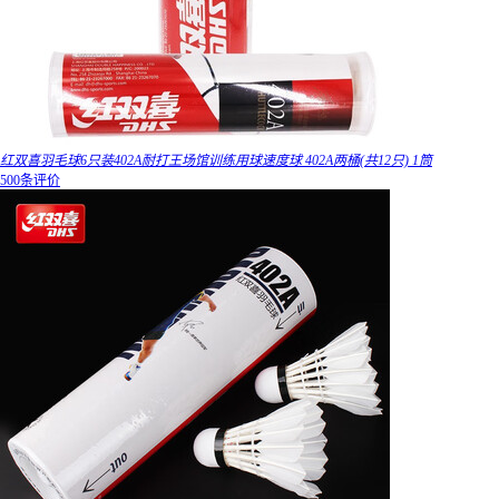
红双喜羽毛球6只装402A耐打王场馆训练用球速度球 402A两桶(共12只) 1筒
500条评价