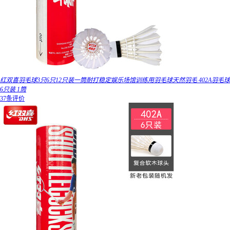
红双喜羽毛球3只6只12只装一筒耐打稳定娱乐场馆训练用羽毛球天然羽毛 402A羽毛球
6只装 1筒
37条评价