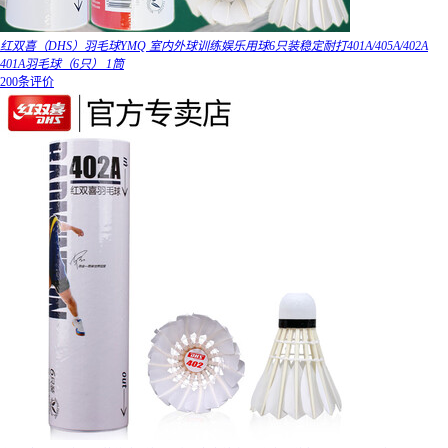
红双喜（DHS）羽毛球YMQ 室内外球训练娱乐用球6只装稳定耐打401A/405A/402A
401A羽毛球（6只） 1筒
200条评价