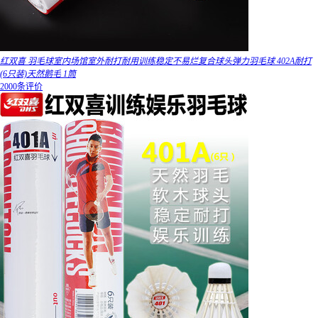
红双喜 羽毛球室内场馆室外耐打耐用训练稳定不易烂复合球头弹力羽毛球 402A耐打
(6只装)天然鹅毛 1筒
2000条评价