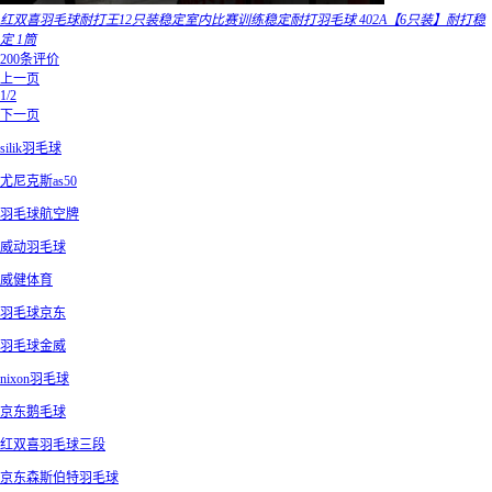
红双喜羽毛球耐打王12只装稳定室内比赛训练稳定耐打羽毛球 402A【6只装】耐打稳
定 1筒
200条评价
上一页
1/2
下一页
silik羽毛球
尤尼克斯as50
羽毛球航空牌
威动羽毛球
威健体育
羽毛球京东
羽毛球金威
nixon羽毛球
京东鹅毛球
红双喜羽毛球三段
京东森斯伯特羽毛球