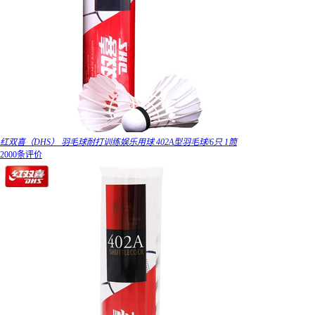
红双喜（DHS） 羽毛球耐打训练娱乐用球 402A型羽毛球/6只 1筒
2000条评价