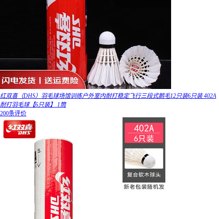
红双喜（DHS）羽毛球场馆训练户外室内耐打稳定飞行三段式鹅毛12只装6只装 402A
耐打羽毛球【6只装】 1筒
200条评价