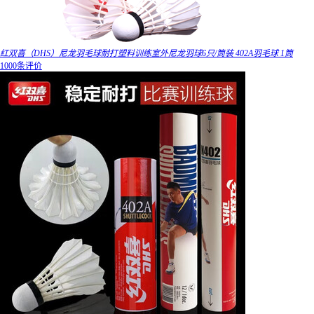
红双喜（DHS）尼龙羽毛球耐打塑料训练室外尼龙羽球6只/筒装 402A羽毛球 1筒
1000条评价