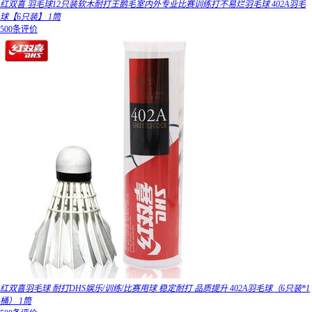
红双喜 羽毛球12只装软木耐打王鹅毛室内外专业比赛训练打不易烂羽毛球 402A羽毛
球【6只装】 1筒
500条评价
红双喜羽毛球 耐打DHS娱乐/训练/比赛用球 稳定耐打 品质提升 402A羽毛球（6只装*1
桶） 1筒