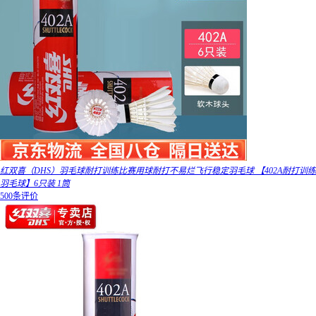
红双喜（DHS）羽毛球耐打训练比赛用球耐打不易烂飞行稳定羽毛球 【402A耐打训练
羽毛球】6只装 1筒
500条评价