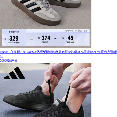
adidas「T头鞋」BARREDA休闲板鞋德训鞋男女阿迪达斯官方轻运动 灰色/黑色/树脂黄
42
50000条评价