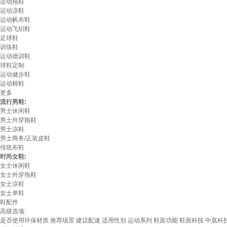
运动拖鞋
运动凉鞋
运动帆布鞋
运动飞织鞋
足球鞋
训练鞋
运动德训鞋
球鞋定制
运动健步鞋
运动棉鞋
更多
流行男鞋:
男士休闲鞋
男士外穿拖鞋
男士凉鞋
男士商务/正装皮鞋
传统布鞋
时尚女鞋:
女士休闲鞋
女士外穿拖鞋
女士凉鞋
女士单鞋
鞋配件
高级选项:
是否使用环保材质
推荐场景
建议配速
适用性别
运动系列
鞋面功能
鞋面科技
中底科