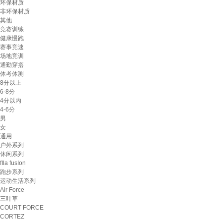
环保材质
非环保材质
其他
竞赛训练
健康慢跑
赛事竞速
场地竞训
通勤穿搭
体考体测
8分以上
6-8分
4分以内
4-6分
男
女
通用
户外系列
休闲系列
fIla fusIon
跑步系列
运动生活系列
Air Force
三叶草
COURT FORCE
CORTEZ