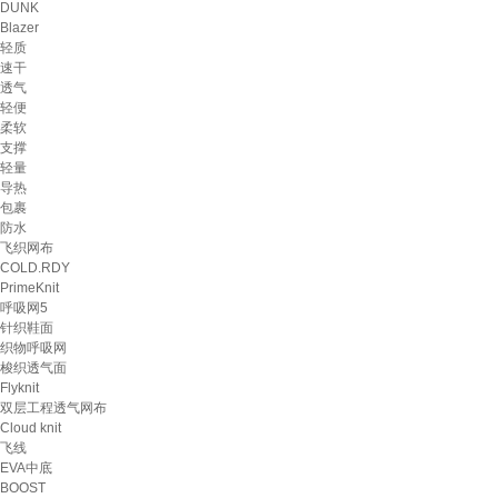
DUNK
Blazer
轻质
速干
透气
轻便
柔软
支撑
轻量
导热
包裹
防水
飞织网布
COLD.RDY
PrimeKnit
呼吸网5
针织鞋面
织物呼吸网
梭织透气面
Flyknit
双层工程透气网布
Cloud knit
飞线
EVA中底
BOOST