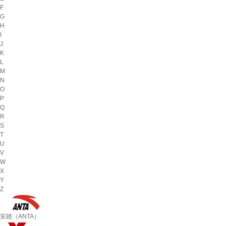
F
G
H
I
J
K
L
M
N
O
P
Q
R
S
T
U
V
W
X
Y
Z
安踏（ANTA）