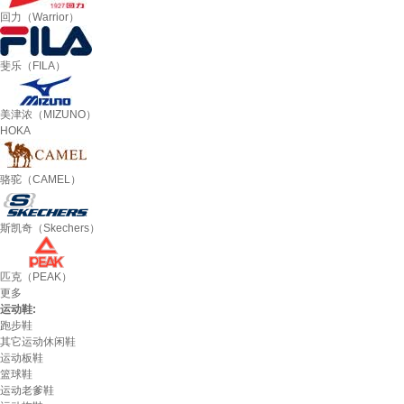
回力（Warrior）
斐乐（FILA）
美津浓（MIZUNO）
HOKA
骆驼（CAMEL）
斯凯奇（Skechers）
匹克（PEAK）
更多
运动鞋:
跑步鞋
其它运动休闲鞋
运动板鞋
篮球鞋
运动老爹鞋