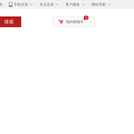
◇
◇
◇
◇
购
手机京东
关注京东
客户服务
网站导航
0
搜索
我的购物车
>