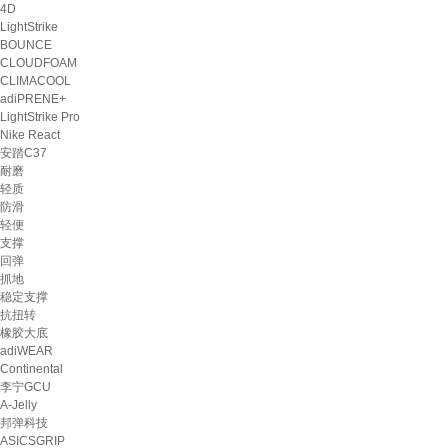
4D
LightStrike
BOUNCE
CLOUDFOAM
CLIMACOOL
adiPRENE+
LightStrike Pro
Nike React
安踏C37
耐磨
轻质
防滑
轻便
支撑
回弹
抓地
稳定支撑
抗扭转
橡胶大底
adiWEAR
Continental
李宁GCU
A-Jelly
邦弹科技
ASICSGRIP