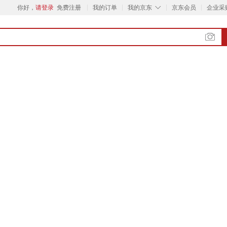
◇
你好，
请登录
免费注册
我的订单
我的京东
京东会员
企业采