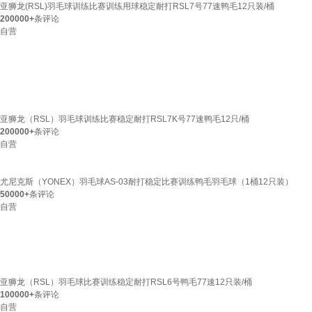
亚狮龙(RSL)羽毛球训练比赛训练用球稳定耐打RSL7号77速鸭毛12只装/桶
200000+
条评论
自营
亚狮龙（RSL）羽毛球训练比赛稳定耐打RSL7K号77速鸭毛12只/桶
200000+
条评论
自营
尤尼克斯（YONEX）羽毛球AS-03耐打稳定比赛训练鸭毛羽毛球（1桶12只装）
50000+
条评论
自营
亚狮龙（RSL）羽毛球比赛训练稳定耐打RSL6号鸭毛77速12只装/桶
100000+
条评论
自营