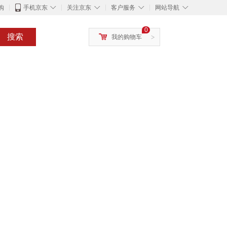
◇
◇
◇
◇
购
手机京东
关注京东
客户服务
网站导航
0
搜索
我的购物车
>