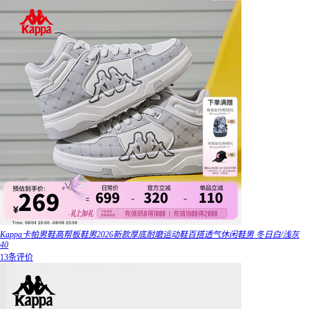
Kappa卡帕男鞋高帮板鞋男2026新款厚底耐磨运动鞋百搭透气休闲鞋男 冬日白/浅灰
40
13条评价