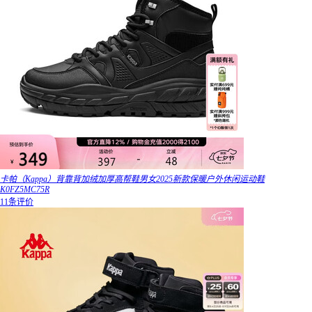
卡帕（Kappa）背靠背加绒加厚高帮鞋男女2025新款保暖户外休闲运动鞋
K0FZ5MC75R
11条评价