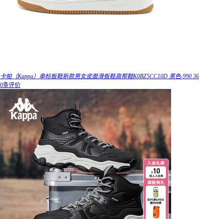
卡帕（Kappa）串标板鞋新款男女皮面滑板鞋高帮鞋K0BZ5CC10D 黑色-990 36
0条评价