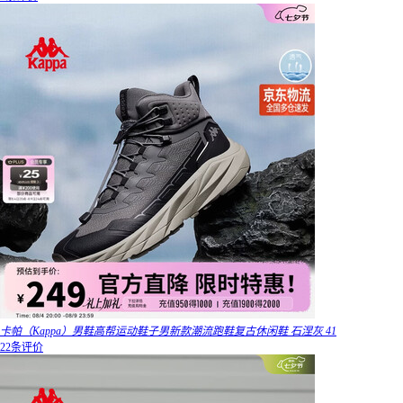
卡帕（Kappa）男鞋高帮运动鞋子男新款潮流跑鞋复古休闲鞋 石涅灰 41
22条评价