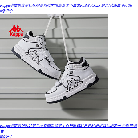
Kappa卡帕男女串标休闲高帮鞋内增高系带小白鞋K0BW5CC25 黑色/韩国白-990 36
0条评价
Kappa卡帕高帮板鞋男2026春季新款男士百搭篮球鞋户外轻便耐磨运动鞋子 经典白/黑
色 35
0条评价