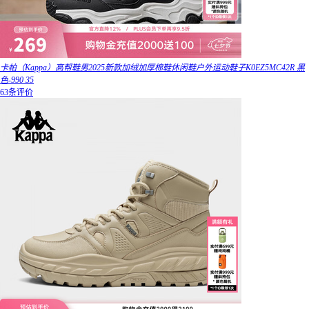
卡帕（Kappa）高帮鞋男2025新款加绒加厚棉鞋休闲鞋户外运动鞋子K0EZ5MC42R 黑
色-990 35
63条评价