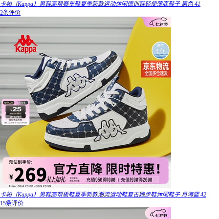
卡帕（Kappa）男鞋高帮赛车鞋夏季新款运动休闲德训鞋轻便薄底鞋子 黑色 41
2条评价
卡帕（Kappa）男鞋高帮板鞋夏季新款潮流运动鞋复古跑步鞋休闲鞋子 月海蓝 42
15条评价