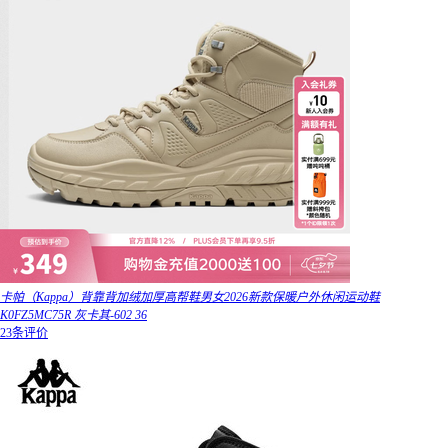
卡帕（Kappa）背靠背加绒加厚高帮鞋男女2026新款保暖户外休闲运动鞋
K0FZ5MC75R 灰卡其-602 36
23条评价