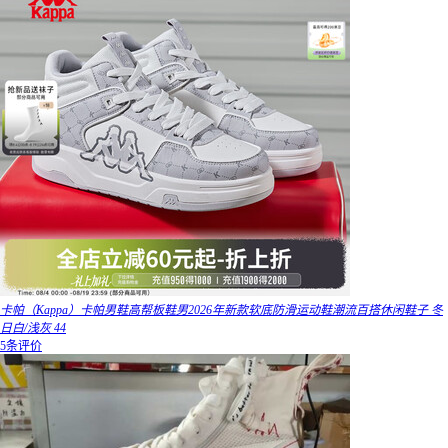
卡帕（Kappa）卡帕男鞋高帮板鞋男2026年新款软底防滑运动鞋潮流百搭休闲鞋子 冬
日白/浅灰 44
5条评价