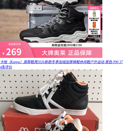
卡帕（Kappa）高帮鞋男2026新款冬季加绒加厚棉鞋休闲鞋户外运动 黑色-990 37
4条评价