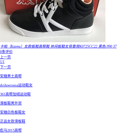
卡帕（Kappa）女款板鞋高帮鞋 休闲板鞋女背靠背K0725CC22 黑色-990 37
0条评价
上一页
1/1
下一页
安踏男士高帮
dcshoecousa运动鞋女
361高帮加绒运动鞋
滑板鞋男外贸
安踏白色板鞋女
正品女款滑板鞋
彪马2015高帮