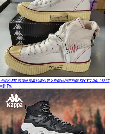
卡帕KAPPA店铺推荐串标情侣男女板鞋休闲高帮鞋-KPCTGVS61 012 37
0条评价