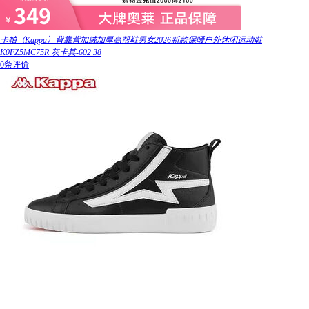
卡帕（Kappa）背靠背加绒加厚高帮鞋男女2026新款保暖户外休闲运动鞋
K0FZ5MC75R 灰卡其-602 38
0条评价