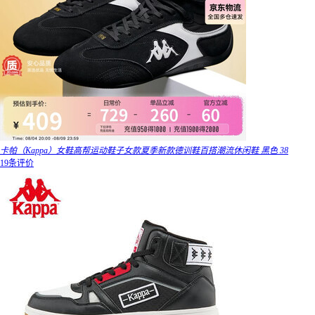
卡帕（Kappa）女鞋高帮运动鞋子女款夏季新款德训鞋百搭潮流休闲鞋 黑色 38
19条评价