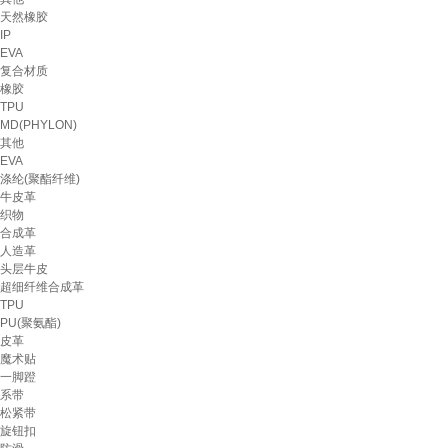
天然橡胶
IP
EVA
复合材质
橡胶
TPU
MD(PHYLON)
其他
EVA
涤纶(聚酯纤维)
牛皮革
织物
合成革
人造革
头层牛皮
超细纤维合成革
TPU
PU(聚氨酯)
皮革
魔术贴
一脚蹬
系带
松紧带
旋钮扣