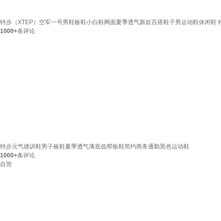
特步（XTEP）空军一号男鞋板鞋小白鞋网面夏季透气新款百搭鞋子男运动鞋休闲鞋 特步白【男
1000+
条评论
特步元气德训鞋男子板鞋夏季透气薄底低帮板鞋简约商务通勤黑色运动鞋
1000+
条评论
自营