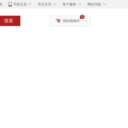
◇
◇
◇
◇
购
手机京东
关注京东
客户服务
网站导航
0
搜索
我的购物车
>