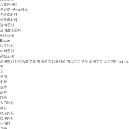
儿童休闲鞋
是否使用环保材质:
无环保材料
含环保材料
运动系列:
运动生活系列
Air Force
Blazer
法拉利鞋
休闲系列
高级选项:
适用性别
鞋帮高度
类别
鞋底材质
鞋面材质
闭合方式
功能
适用季节
上市时间
流行元
男
女
通用
中帮
低帮
高帮
跑鞋
入门跑鞋
板鞋
稳定跑鞋
缓冲跑鞋
休闲鞋
其他