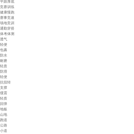
平跟厚底
竞赛训练
健康慢跑
赛事竞速
场地竞训
通勤穿搭
体考体测
透气
轻便
包裹
防水
耐磨
轻质
防滑
轻便
抗扭转
支撑
缓震
轻质
回弹
地板
山地
跑道
公路
小道