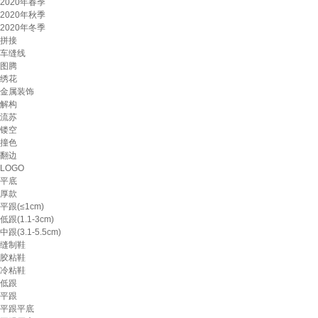
2020年春季
2020年秋季
2020年冬季
拼接
车缝线
图腾
绣花
金属装饰
解构
流苏
镂空
撞色
翻边
LOGO
平底
厚款
平跟(≤1cm)
低跟(1.1-3cm)
中跟(3.1-5.5cm)
缝制鞋
胶粘鞋
冷粘鞋
低跟
平跟
平跟平底