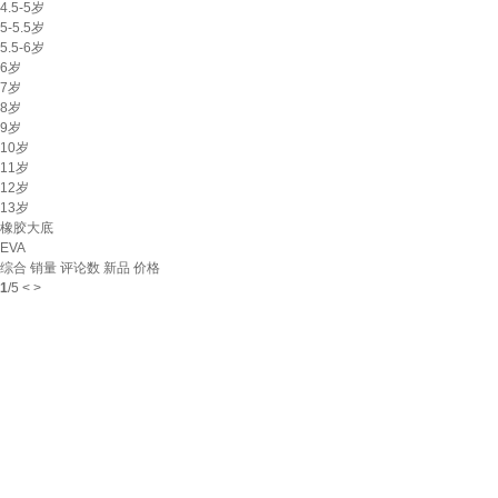
4.5-5岁
5-5.5岁
5.5-6岁
6岁
7岁
8岁
9岁
10岁
11岁
12岁
13岁
橡胶大底
EVA
综合
销量
评论数
新品
价格
1
/
5
<
>