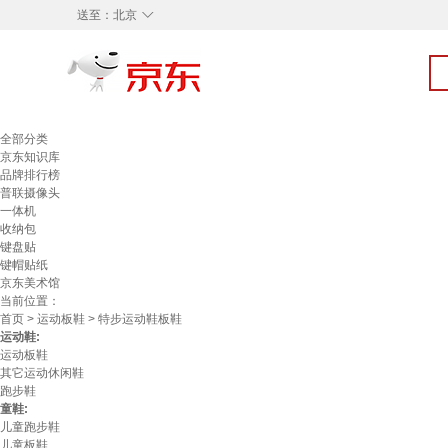
◇
送至：
北京
全部分类
京东知识库
品牌排行榜
普联摄像头
一体机
收纳包
键盘贴
键帽贴纸
京东美术馆
当前位置：
首页
>
运动板鞋
> 特步运动鞋板鞋
运动鞋:
运动板鞋
其它运动休闲鞋
跑步鞋
童鞋:
儿童跑步鞋
儿童板鞋