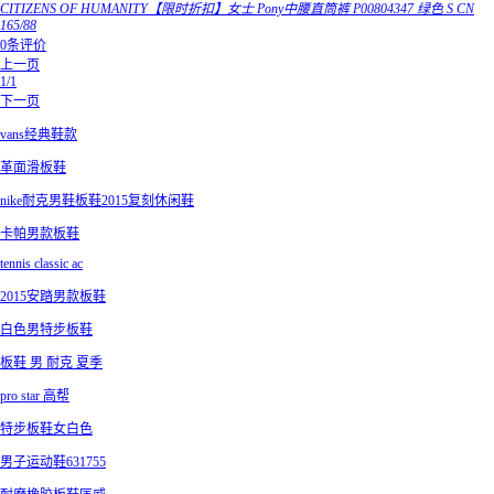
CITIZENS OF HUMANITY【限时折扣】女士 Pony中腰直筒裤 P00804347 绿色 S CN
165/88
0条评价
上一页
1/1
下一页
vans经典鞋款
革面滑板鞋
nike耐克男鞋板鞋2015复刻休闲鞋
卡帕男款板鞋
tennis classic ac
2015安踏男款板鞋
白色男特步板鞋
板鞋 男 耐克 夏季
pro star 高帮
特步板鞋女白色
男子运动鞋631755