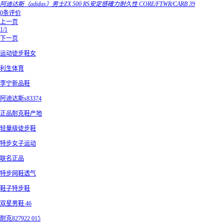
阿迪达斯（adidas）男士ZX 500 RS安定感確力耐久性 CORE/FTWR/CARB 39
0条评价
上一页
1/1
下一页
运动徒步鞋女
利生体育
李宁新品鞋
阿迪达斯s83374
正品耐克鞋产地
轻量级徒步鞋
特步女子运动
联名正品
特步网鞋透气
鞋子特步鞋
双星男鞋 46
耐克827922 015