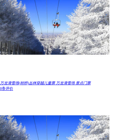
万龙滑雪场(树桥)丛林穿越儿童票 万龙滑雪场 景点门票
0条评价