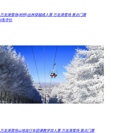
万龙滑雪场(树桥)丛林穿越成人票 万龙滑雪场 景点门票
0条评价
万龙滑雪场山地自行车团课教学双人票 万龙滑雪场 景点门票