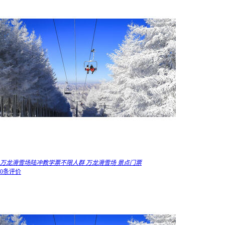
万龙滑雪场陆冲教学票不限人群 万龙滑雪场 景点门票
0条评价