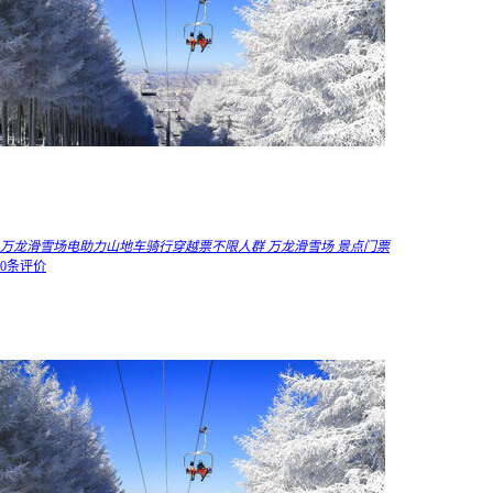
万龙滑雪场电助力山地车骑行穿越票不限人群 万龙滑雪场 景点门票
0条评价