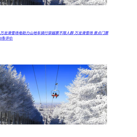
万龙滑雪场电助力山地车骑行穿越票不限人群 万龙滑雪场 景点门票
0条评价