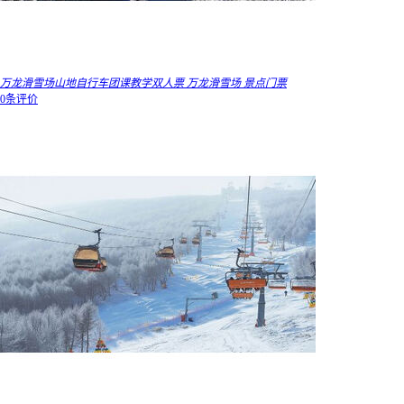
万龙滑雪场山地自行车团课教学双人票 万龙滑雪场 景点门票
0条评价