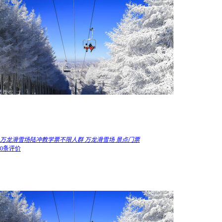
万龙滑雪场陆冲教学票不限人群 万龙滑雪场 景点门票
0条评价