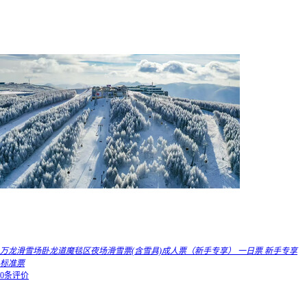
万龙滑雪场卧龙道魔毯区夜场滑雪票(含雪具)成人票（新手专享） 一日票 新手专享
标准票
0条评价