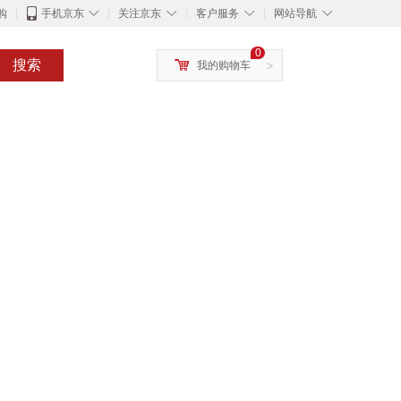
◇
◇
◇
◇
购
手机京东
关注京东
客户服务
网站导航
0
搜索
我的购物车
>