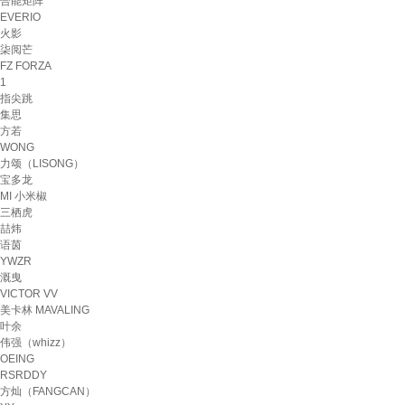
合能矩阵
EVERIO
火影
柒阅芒
FZ FORZA
1
指尖跳
集思
方若
WONG
力颂（LISONG）
宝多龙
MI 小米椒
三栖虎
喆炜
语茵
YWZR
溉曳
VICTOR VV
美卡林 MAVALING
叶余
伟强（whizz）
OEING
RSRDDY
方灿（FANGCAN）