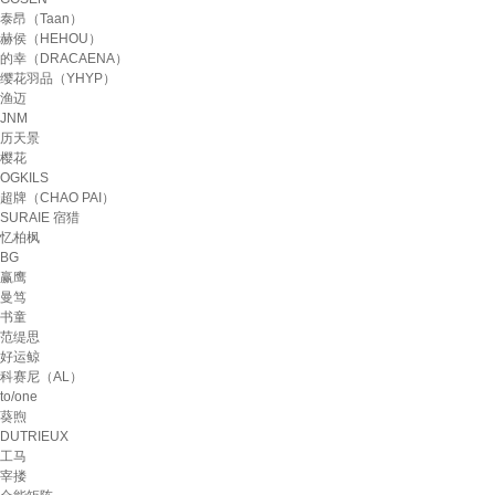
泰昂（Taan）
赫侯（HEHOU）
的幸（DRACAENA）
缨花羽品（YHYP）
渔迈
JNM
历天景
樱花
OGKILS
超牌（CHAO PAI）
SURAIE 宿猎
忆柏枫
BG
赢鹰
曼笃
书童
范缇思
好运鲸
科赛尼（AL）
to/one
葵煦
DUTRIEUX
工马
宰搂