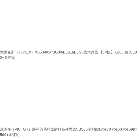
尤尼克斯（YONEX）XB63/80P/BG80/BGAB/BG95线大盘线 【JP版】XB63 白色 
2+
条评论
威克多（VICTOR）胜利羽毛球线耐打高弹力线VBS66n球拍线vbs70 vbs63 vbs6
500+
条评论