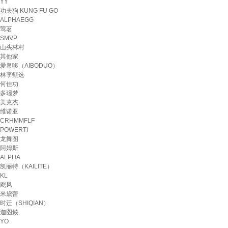
YY
功夫狗 KUNG FU GO
ALPHAEGG
莺茗
SMVP
山头林村
其他家
爱帛哆（AIBODUO）
林李甄选
何佳功
多瑙梦
美克杰
维诺亚
CRHMMFLF
POWERTI
龙舞图
阿姆斯
ALPHA
凯丽特（KAILITE）
KL
飓风
米黛蕾
时迁（SHIQIAN）
迦图鲮
YO