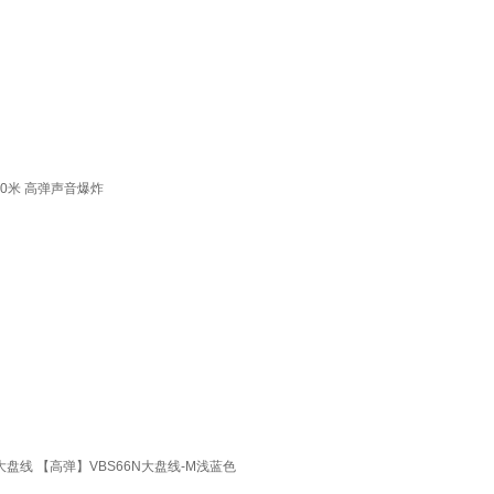
100米 高弹声音爆炸
9n大盘线 【高弹】VBS66N大盘线-M浅蓝色