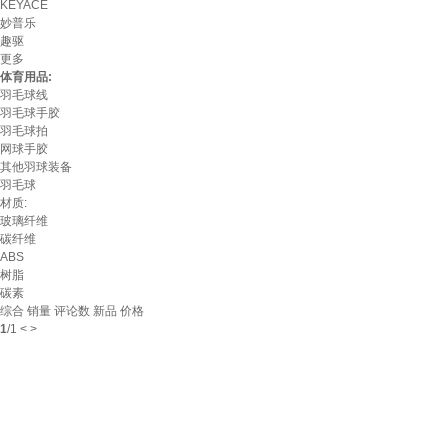
KEYACE
妙普乐
趣驱
更多
体育用品:
羽毛球线
羽毛球手胶
羽毛球拍
网球手胶
其他羽球装备
羽毛球
材质:
玻璃纤维
碳纤维
ABS
树脂
碳素
综合
销量
评论数
新品
价格
1
/
1
<
>