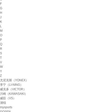
F
G
H
J
K
L
M
O
P
Q
R
S
T
V
W
Y
Z
尤尼克斯（YONEX）
李宁（LI-NING）
威克多（VICTOR）
川崎（KAWASAKI）
威臣（VS）
浦锐
mysports
GOSEN