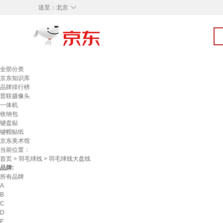
◇
送至：
北京
全部分类
京东知识库
品牌排行榜
普联摄像头
一体机
收纳包
键盘贴
键帽贴纸
京东美术馆
当前位置：
首页
>
羽毛球线
> 羽毛球线大盘线
品牌:
所有品牌
A
B
C
D
E