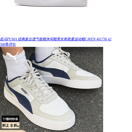
彪马PUMA 经典复古透气板鞋休闲鞋男女新款夏运动鞋CAVEN 401736 42
500条评价