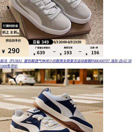
彪马（PUMA）面包鞋透气休闲小白鞋男女款复古运动板鞋PARK400707 浅灰-白-02 38
1000条评价