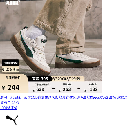
彪马（PUMA）面包鞋经典复古休闲板鞋男女款运动小白鞋PARK397262 白色-深绿色-
雪白色-02 41
1000条评价