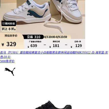
彪马（PUMA）面包鞋经典复古小白板鞋男女款休闲运动鞋PARK395022 白-海军蓝-灰
色-04 41
5000条评价