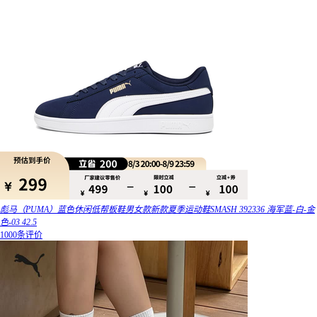
彪马（PUMA）蓝色休闲低帮板鞋男女款新款夏季运动鞋SMASH 392336 海军蓝-白-金
色-03 42.5
1000条评价