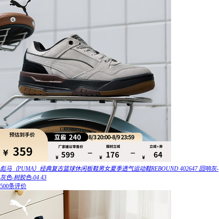
彪马（PUMA）经典复古篮球休闲板鞋男女夏季透气运动鞋REBOUND 402647 回响灰-
灰色-树胶色-04 43
500条评价