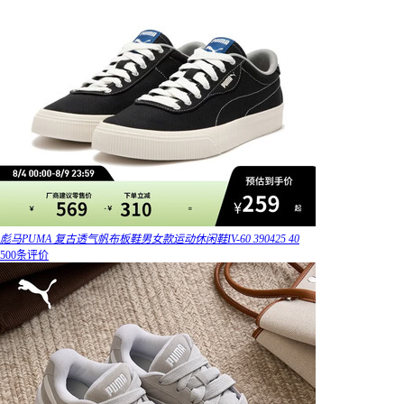
彪马PUMA 复古透气帆布板鞋男女款运动休闲鞋IV-60 390425 40
500条评价