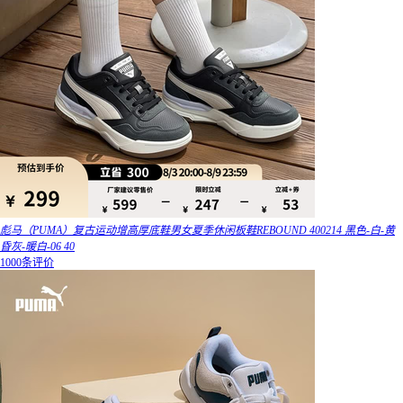
彪马（PUMA）复古运动增高厚底鞋男女夏季休闲板鞋REBOUND 400214 黑色-白-黄
昏灰-暖白-06 40
1000条评价