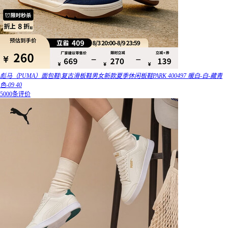
彪马（PUMA）面包鞋|复古滑板鞋男女新款夏季休闲板鞋PARK 400497 暖白-白-藏青
色-09 40
5000条评价