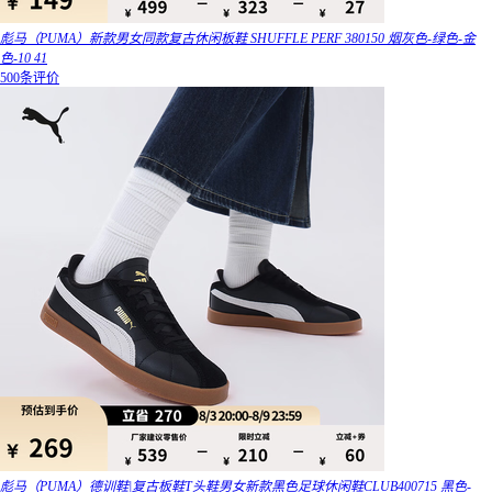
彪马（PUMA）新款男女同款复古休闲板鞋 SHUFFLE PERF 380150 烟灰色-绿色-金
色-10 41
500条评价
彪马（PUMA）德训鞋|复古板鞋T头鞋男女新款黑色足球休闲鞋CLUB400715 黑色-