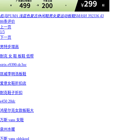
彪马PUMA 浅蓝色复古休闲鞋男女夏运动板鞋SMASH 392336 43
86条评价
上一页
1/5
下一页
男特步增高
耐克 女 鞋 板鞋 低帮
strix-r9390-dc3oc
匡威李明浩板鞋
爱意女鞋折扣店
耐克鞋子折扣
e450 20dc
鸿星尔克女款板鞋大
万斯 vans 女鞋
泉州水暖
万斯 vans oldskool