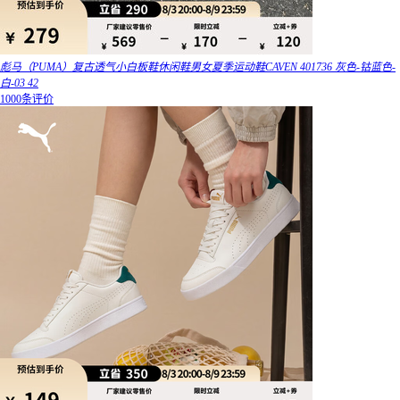
彪马（PUMA）复古透气小白板鞋休闲鞋男女夏季运动鞋CAVEN 401736 灰色-钴蓝色-
白-03 42
1000条评价