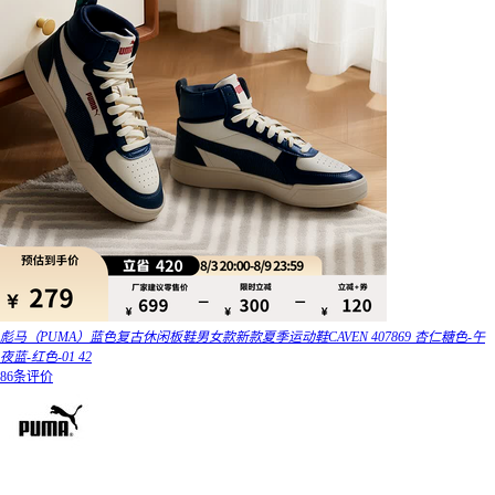
彪马（PUMA）蓝色复古休闲板鞋男女款新款夏季运动鞋CAVEN 407869 杏仁糖色-午
夜蓝-红色-01 42
86条评价