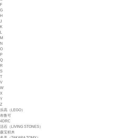
F
G
H
J
K
L
M
N
O
P
Q
R
S
T
V
W
X
Y
Z
乐高（LEGO）
布鲁可
4DRC
活石（LIVING STONES）
森宝积木
多美（TAKARA TOMY）