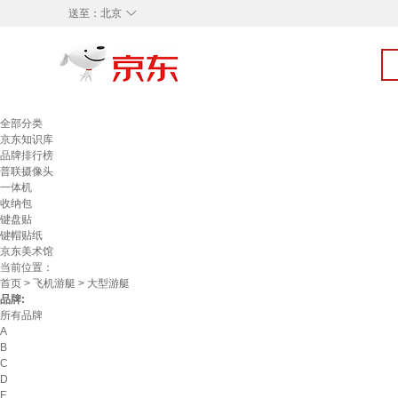
◇
送至：
北京
全部分类
京东知识库
品牌排行榜
普联摄像头
一体机
收纳包
键盘贴
键帽贴纸
京东美术馆
当前位置：
首页
>
飞机游艇
> 大型游艇
品牌:
所有品牌
A
B
C
D
E