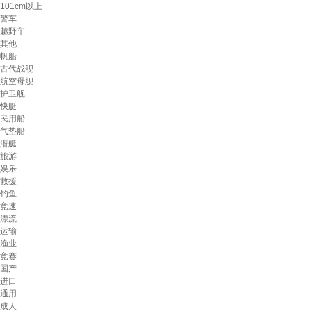
101cm以上
警车
越野车
其他
帆船
古代战舰
航空母舰
护卫舰
快艇
民用船
气垫船
潜艇
旅游
娱乐
救援
钓鱼
竞速
漂流
运输
渔业
竞赛
国产
进口
通用
成人