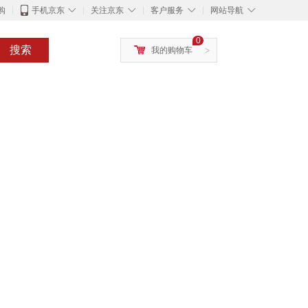
◇
◇
◇
◇
购
手机京东
关注京东
客户服务
网站导航
0
搜索
我的购物车
>