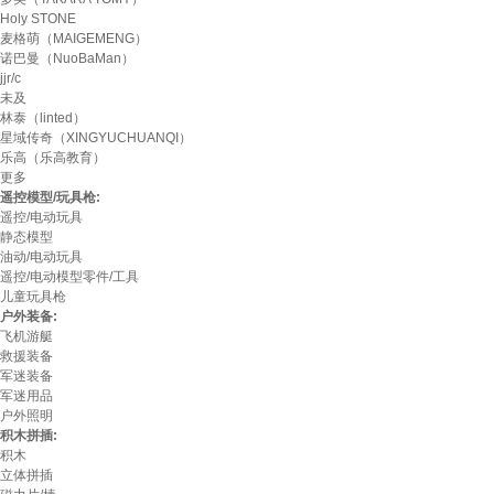
Holy STONE
麦格萌（MAIGEMENG）
诺巴曼（NuoBaMan）
jjr/c
未及
林泰（linted）
星域传奇（XINGYUCHUANQI）
乐高（乐高教育）
更多
遥控模型/玩具枪:
遥控/电动玩具
静态模型
油动/电动玩具
遥控/电动模型零件/工具
儿童玩具枪
户外装备:
飞机游艇
救援装备
军迷装备
军迷用品
户外照明
积木拼插:
积木
立体拼插