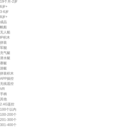
19个月-2岁
6岁+
3-6岁
8岁+
成品
帆船
无人船
IP积木
拼装
军舰
充气艇
潜水艇
赛艇
游艇
拼装积木
APP操控
无线遥控
VR
手柄
其他
2.4G遥控
100个以内
100-200个
201-300个
301-400个