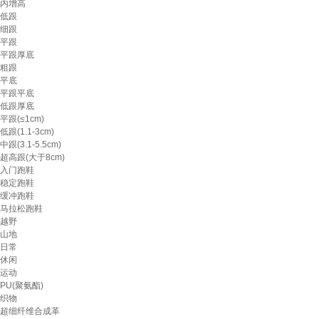
内增高
低跟
细跟
平跟
平跟厚底
粗跟
平底
平跟平底
低跟厚底
平跟(≤1cm)
低跟(1.1-3cm)
中跟(3.1-5.5cm)
超高跟(大于8cm)
入门跑鞋
稳定跑鞋
缓冲跑鞋
马拉松跑鞋
越野
山地
日常
休闲
运动
PU(聚氨酯)
织物
超细纤维合成革