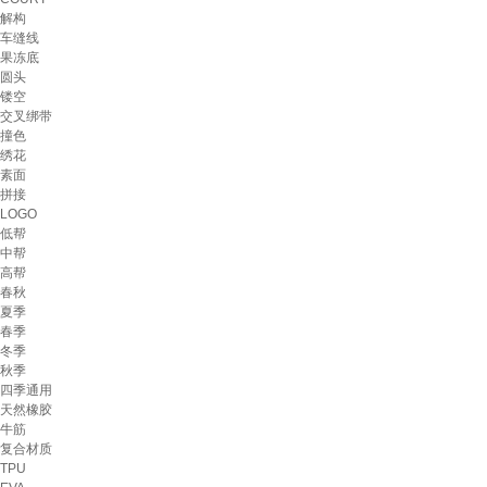
解构
车缝线
果冻底
圆头
镂空
交叉绑带
撞色
绣花
素面
拼接
LOGO
低帮
中帮
高帮
春秋
夏季
春季
冬季
秋季
四季通用
天然橡胶
牛筋
复合材质
TPU