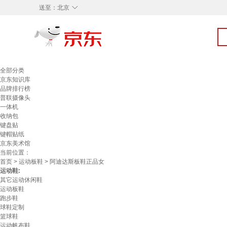
◇
送至：
北京
全部分类
京东知识库
品牌排行榜
普联摄像头
一体机
收纳包
键盘贴
键帽贴纸
京东美术馆
当前位置：
首页
>
运动板鞋
> 阿迪达斯板鞋正品女
运动鞋:
其它运动休闲鞋
运动板鞋
跑步鞋
球鞋定制
篮球鞋
运动帆布鞋