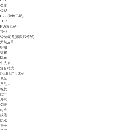
EVA
橡胶
橡塑
PVC(聚氯乙烯)
TPR
PU(聚氨酯)
其他
锦纶/尼龙(聚酰胺纤维)
天然皮革
织物
帆布
网布
牛皮革
复合材质
超细纤维合成革
皮革
反毛皮
橡胶
防滑
透气
保暖
耐磨
减震
防水
速干