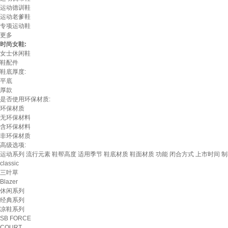
运动德训鞋
运动老爹鞋
专项运动鞋
更多
时尚女鞋:
女士休闲鞋
鞋配件
鞋底厚度:
平底
厚款
是否使用环保材质:
环保材质
无环保材料
含环保材料
非环保材质
高级选项:
运动系列
流行元素
鞋帮高度
适用季节
鞋底材质
鞋面材质
功能
闭合方式
上市时间
制
classic
三叶草
Blazer
休闲系列
经典系列
凉鞋系列
SB FORCE
COURT