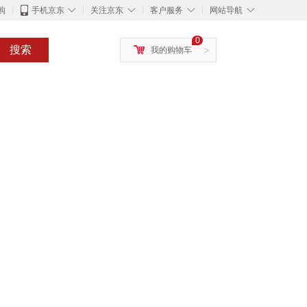
◇
◇
◇
◇
购
手机京东
关注京东
客户服务
网站导航
0
搜索
我的购物车
>