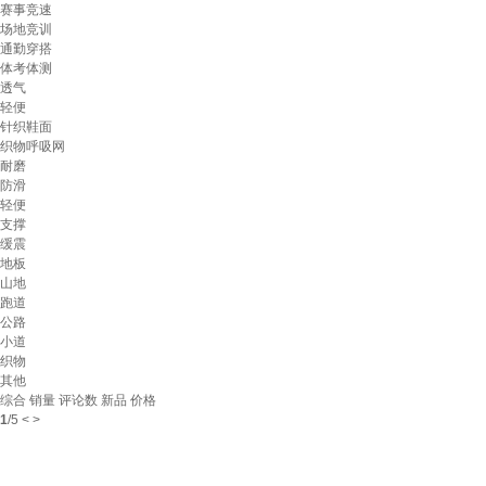
赛事竞速
场地竞训
通勤穿搭
体考体测
透气
轻便
针织鞋面
织物呼吸网
耐磨
防滑
轻便
支撑
缓震
地板
山地
跑道
公路
小道
织物
其他
综合
销量
评论数
新品
价格
1
/
5
<
>