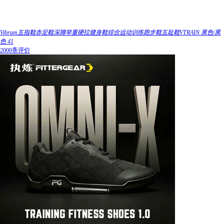
Vibram五指鞋赤足鞋深蹲举重硬拉健身鞋综合运动训练跑步鞋五趾鞋VTRAIN 黑色/黑
色 41
2000条评价