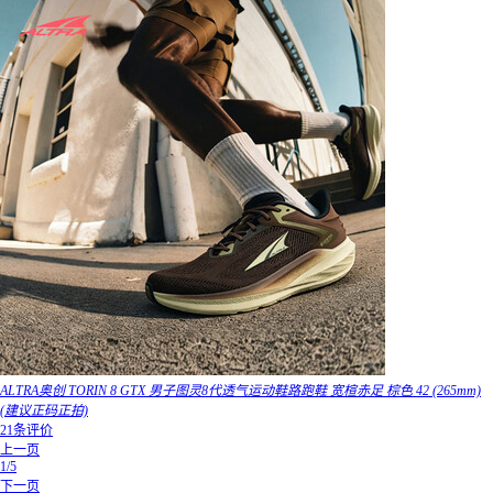
ALTRA奥创 TORIN 8 GTX 男子图灵8代透气运动鞋路跑鞋 宽楦赤足 棕色 42 (265mm)
(建议正码正拍)
21条评价
上一页
1/5
下一页