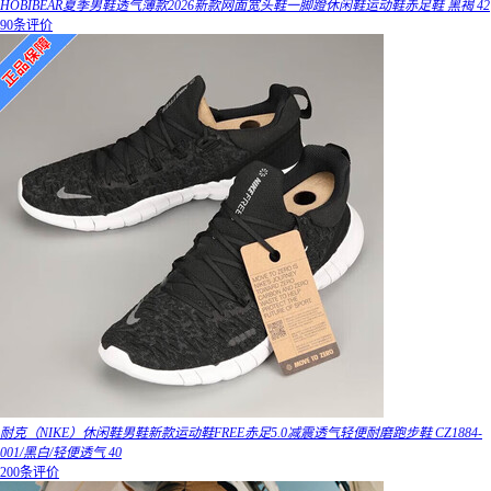
HOBIBEAR夏季男鞋透气薄款2026新款网面宽头鞋一脚蹬休闲鞋运动鞋赤足鞋 黑褐 42
90条评价
耐克（NIKE）休闲鞋男鞋新款运动鞋FREE赤足5.0减震透气轻便耐磨跑步鞋 CZ1884-
001/黑白/轻便透气 40
200条评价