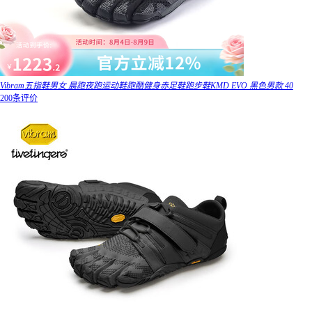
Vibram五指鞋男女 晨跑夜跑运动鞋跑酷健身赤足鞋跑步鞋KMD EVO 黑色男款 40
200条评价