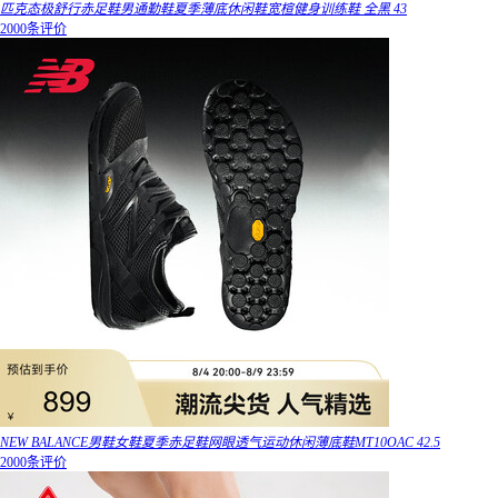
匹克态极舒行赤足鞋男通勤鞋夏季薄底休闲鞋宽楦健身训练鞋 全黑 43
2000条评价
NEW BALANCE男鞋女鞋夏季赤足鞋网眼透气运动休闲薄底鞋MT10OAC 42.5
2000条评价