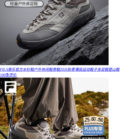
FILA斐乐官方水杉鞋户外休闲鞋男鞋2026秋季薄底运动鞋子赤足鞋登山鞋
100条评价