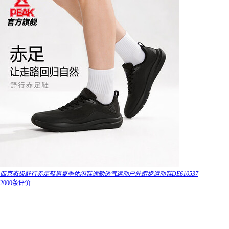
匹克态极舒行赤足鞋男夏季休闲鞋通勤透气运动户外跑步运动鞋DE610537
2000条评价