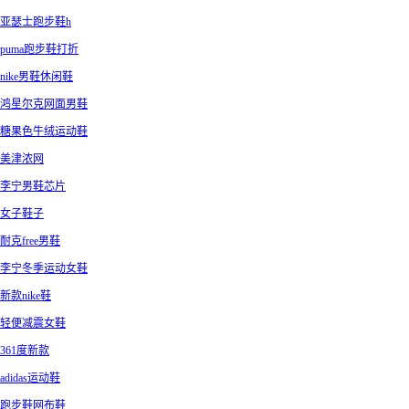
亚瑟士跑步鞋h
puma跑步鞋打折
nike男鞋休闲鞋
鸿星尔克网面男鞋
糖果色牛绒运动鞋
美津浓网
李宁男鞋芯片
女子鞋子
耐克free男鞋
李宁冬季运动女鞋
新款nike鞋
轻便减震女鞋
361度新款
adidas运动鞋
跑步鞋网布鞋