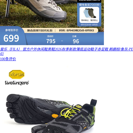
斐乐（FILA） 官方户外休闲鞋男鞋2026秋季新款薄底运动鞋子赤足鞋 鹈鹕棕/象灰-PE
43
100条评价