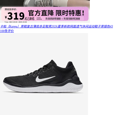
卡帕（Kappa）男鞋复古薄底赤足鞋男2026夏季新款网面透气休闲运动鞋子男银色43
100条评价