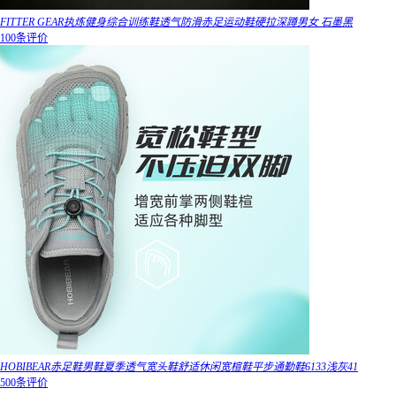
FITTER GEAR执炼健身综合训练鞋透气防滑赤足运动鞋硬拉深蹲男女 石墨黑
100条评价
HOBIBEAR赤足鞋男鞋夏季透气宽头鞋舒适休闲宽楦鞋平步通勤鞋6133浅灰41
500条评价