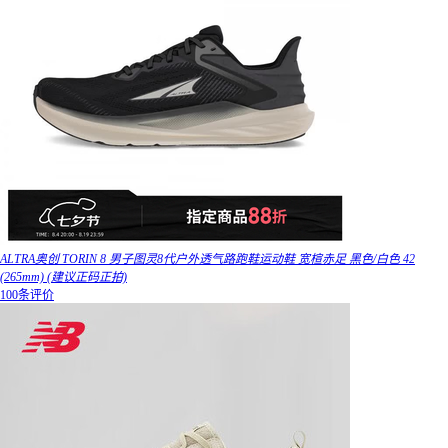
ALTRA奥创 TORIN 8 男子图灵8代户外透气路跑鞋运动鞋 宽楦赤足 黑色/白色 42
(265mm) (建议正码正拍)
100条评价