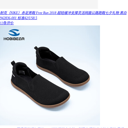
耐克（NIKE）赤足男鞋 Free Run 2018 超轻缓冲支撑灵活网面公路跑鞋七夕礼物 黑白
942836-001 标准42/US8.5
13条评价