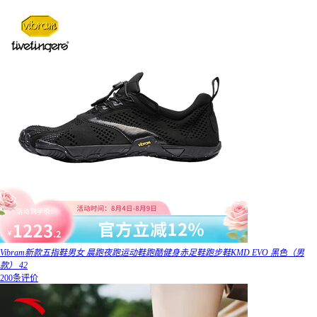
Vibram新款五指鞋男女 晨跑夜跑运动鞋跑酷健身赤足鞋跑步鞋KMD EVO 黑色（男
款） 42
200条评价