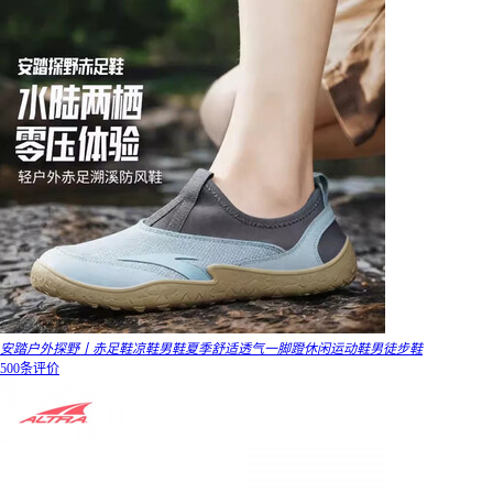
安踏户外探野丨赤足鞋凉鞋男鞋夏季舒适透气一脚蹬休闲运动鞋男徒步鞋
500条评价