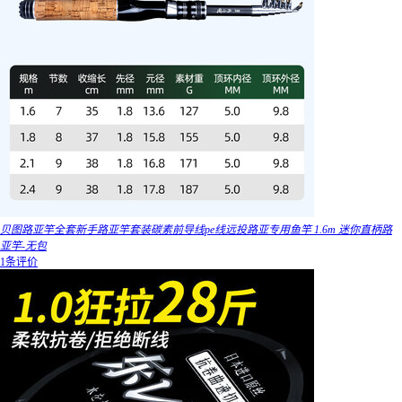
贝图路亚竿全套新手路亚竿套装碳素前导线pe线远投路亚专用鱼竿 1.6m 迷你直柄路
亚竿-无包
1条评价