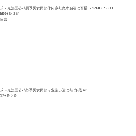
乐卡克法国公鸡夏季男女同款休闲凉鞋魔术贴运动百搭L242MECS0301
500+
条评论
自营
乐卡克法国公鸡秋季男女同款专业跑步运动鞋 白/黑 42
17+
条评论