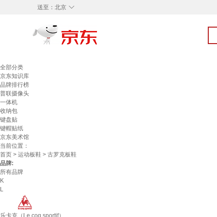
◇
送至：
北京
全部分类
京东知识库
品牌排行榜
普联摄像头
一体机
收纳包
键盘贴
键帽贴纸
京东美术馆
当前位置：
首页
>
运动板鞋
> 古罗克板鞋
品牌:
所有品牌
K
L
乐卡克（Le coq sportif）