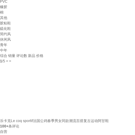
PVC
橡胶
棉
其他
胶粘鞋
硫化鞋
简约风
休闲风
青年
中年
综合
销量
评论数
新品
价格
1
/
5
<
>
乐卡克Le coq sportif法国公鸡春季男女同款潮流百搭复古运动阿甘鞋
100+
条评论
自营