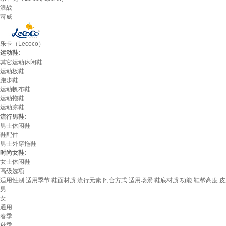
浪战
苛威
乐卡（Lecoco）
运动鞋:
其它运动休闲鞋
运动板鞋
跑步鞋
运动帆布鞋
运动拖鞋
运动凉鞋
流行男鞋:
男士休闲鞋
鞋配件
男士外穿拖鞋
时尚女鞋:
女士休闲鞋
高级选项:
适用性别
适用季节
鞋面材质
流行元素
闭合方式
适用场景
鞋底材质
功能
鞋帮高度
皮
男
女
通用
春季
秋季