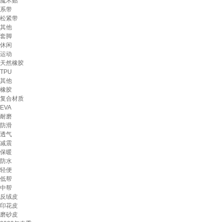
魔术贴
系带
松紧带
其他
套脚
休闲
运动
天然橡胶
TPU
其他
橡胶
复合材质
EVA
耐磨
防滑
透气
减震
保暖
防水
轻便
低帮
中帮
反绒皮
印花皮
磨砂皮