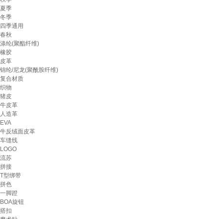
夏季
冬季
四季通用
春秋
涤纶(聚酯纤维)
橡胶
皮革
锦纶/尼龙(聚酰胺纤维)
复合材质
织物
猪皮
牛皮革
人造革
EVA
牛反绒面皮革
车缝线
LOGO
流苏
拼接
T型绑带
拼色
一脚蹬
BOA旋钮
搭扣