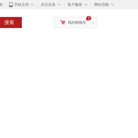
◇
◇
◇
◇
购
手机京东
关注京东
客户服务
网站导航
0
搜索
我的购物车
>