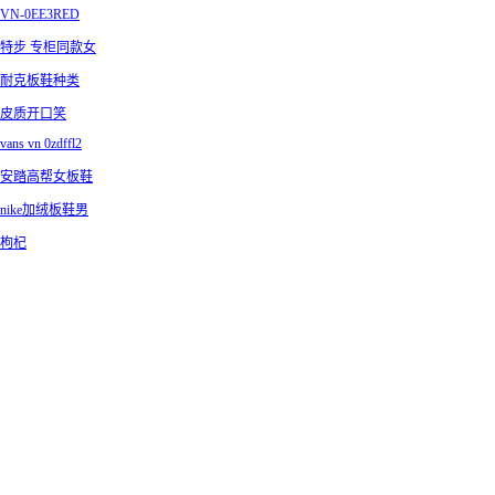
VN-0EE3RED
特步 专柜同款女
耐克板鞋种类
皮质开口笑
vans vn 0zdffl2
安踏高帮女板鞋
nike加绒板鞋男
枸杞