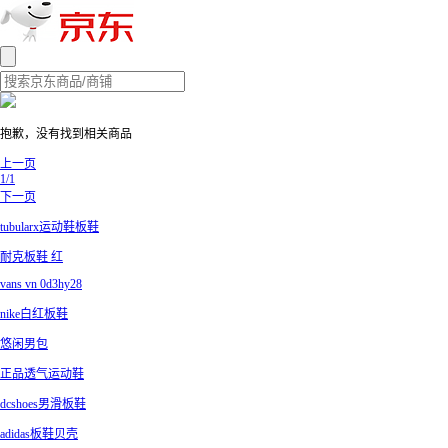
抱歉，没有找到相关商品
上一页
1/1
下一页
tubularx运动鞋板鞋
耐克板鞋 红
vans vn 0d3hy28
nike白红板鞋
悠闲男包
正品透气运动鞋
dcshoes男滑板鞋
adidas板鞋贝壳