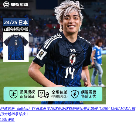
阿迪达斯（adidas）Y3日本队主场球迷版球衣短袖比赛足球服 IU0964 15#KAMADA 镰
田大地印号球衣 S
16条评价