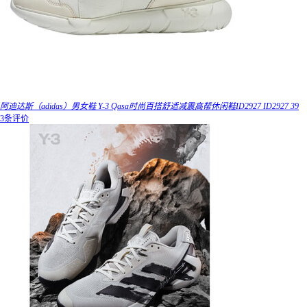
阿迪达斯（adidas）男女鞋 Y-3 Qasa时尚百搭舒适减震高帮休闲鞋ID2927 ID2927 39
3条评价