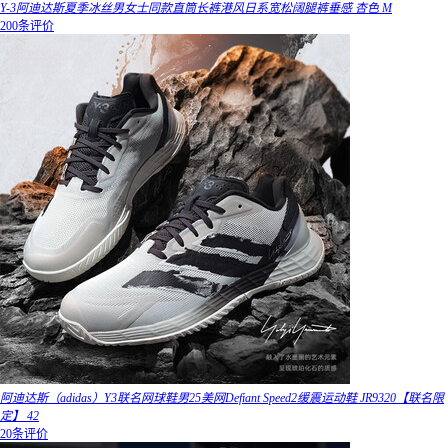
Y-3阿迪达斯夏季冰丝男女士同款直筒长裤港风日系宽松阔腿裤垂感 杏色 M
200条评价
阿迪达斯（adidas）Y3联名网球鞋男25美网Defiant Speed2缓震运动鞋 JR9320【联名限
定】 42
20条评价