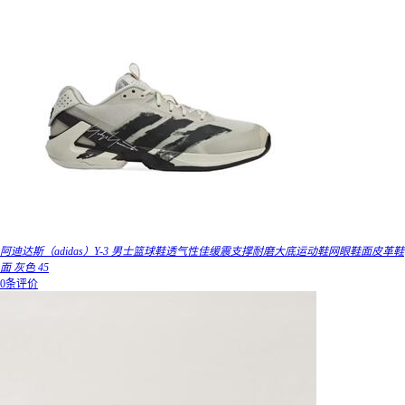
阿迪达斯（adidas）Y-3 男士篮球鞋透气性佳缓震支撑耐磨大底运动鞋网眼鞋面皮革鞋
面 灰色 45
0条评价