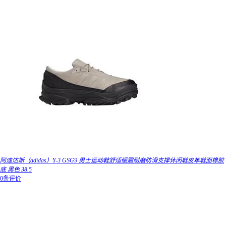
阿迪达斯（adidas）Y-3 GSG9 男士运动鞋舒适缓震耐磨防滑支撑休闲鞋皮革鞋面橡胶
底 黑色 38.5
0条评价