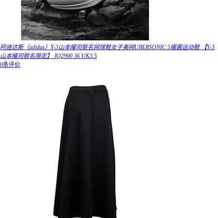
阿迪达斯（adidas）Y-3山本耀司联名网球鞋女子美网UBERSONIC 5缓震运动鞋 【Y-3
山本耀司联名限定】 JQ2900 36 UK3.5
0条评价