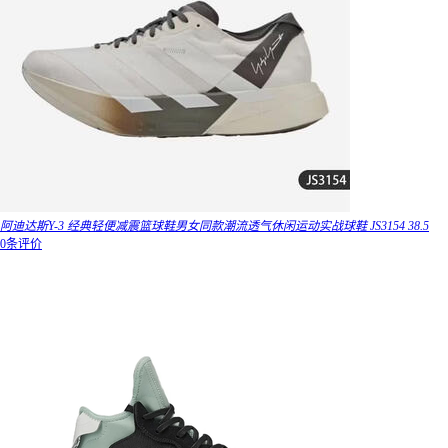
阿迪达斯Y-3 经典轻便减震篮球鞋男女同款潮流透气休闲运动实战球鞋 JS3154 38.5
0条评价