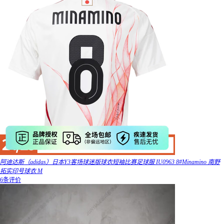
阿迪达斯（adidas）日本Y3客场球迷版球衣短袖比赛足球服 IU0963 8#Minamino 南野
拓实印号球衣 M
6条评价