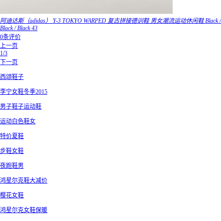
阿迪达斯（adidas） Y-3 TOKYO WARPED 复古拼接德训鞋 男女潮流运动休闲鞋 Black /
Black / Black 43
0条评价
上一页
1/3
下一页
西颂鞋子
李宁女鞋冬季2015
男子鞋子运动鞋
运动白色鞋女
特价夏鞋
步鞋女鞋
夜跑鞋男
鸿星尔克鞋大减价
樱花女鞋
鸿星尔克女鞋保暖