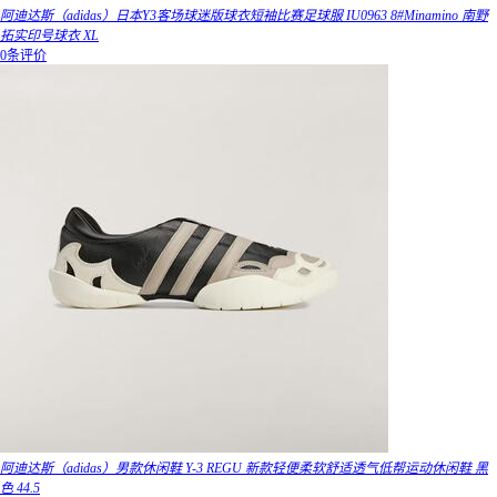
阿迪达斯（adidas）日本Y3客场球迷版球衣短袖比赛足球服 IU0963 8#Minamino 南野
拓实印号球衣 XL
0条评价
阿迪达斯（adidas）男款休闲鞋 Y-3 REGU 新款轻便柔软舒适透气低帮运动休闲鞋 黑
色 44.5