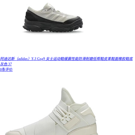
阿迪达斯（adidas）Y-3 Gsg9 女士运动鞋缓震性能防滑耐磨低帮鞋皮革鞋面橡胶鞋底
灰色 37
0条评价