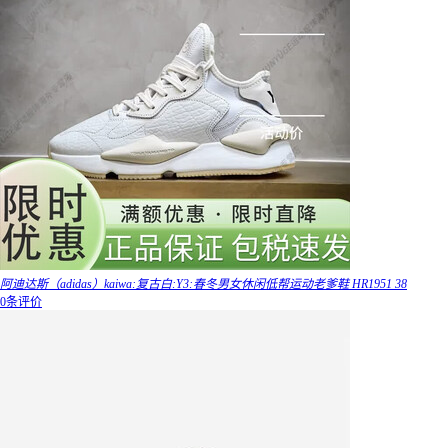
阿迪达斯（adidas）kaiwa:复古白:Y3:春冬男女休闲低帮运动老爹鞋 HR1951 38
0条评价