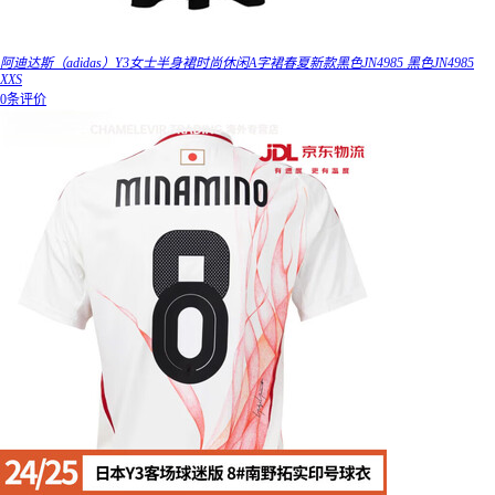
阿迪达斯（adidas）Y3女士半身裙时尚休闲A字裙春夏新款黑色JN4985 黑色JN4985
XXS
0条评价