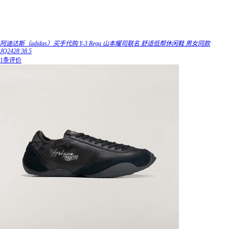
阿迪达斯（adidas）买手代购 Y-3 Regu 山本耀司联名 舒适低帮休闲鞋 男女同款
JQ2428 38.5
1条评价