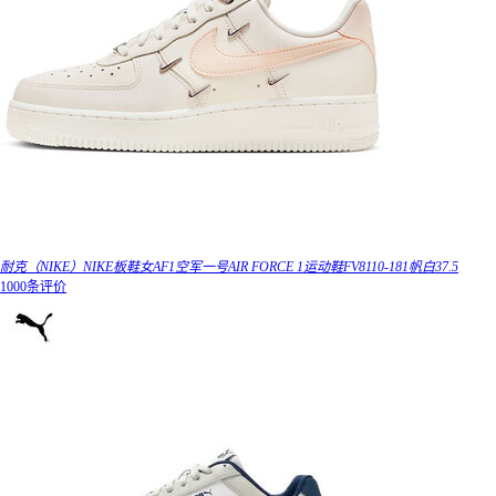
耐克（NIKE）NIKE板鞋女AF1空军一号AIR FORCE 1运动鞋FV8110-181帆白37.5
1000条评价