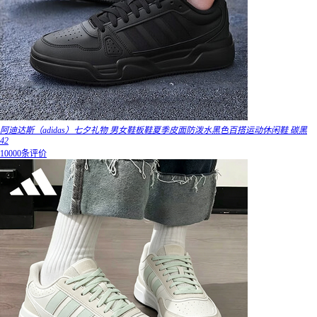
阿迪达斯（adidas）七夕礼物 男女鞋板鞋夏季皮面防泼水黑色百搭运动休闲鞋 碳黑
42
10000条评价