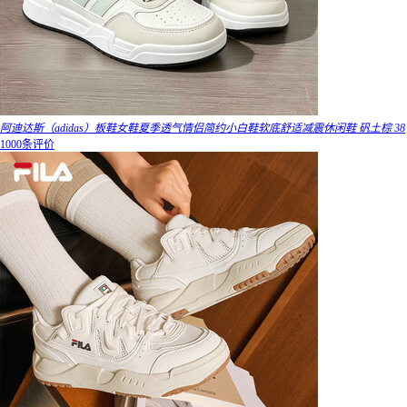
阿迪达斯（adidas）板鞋女鞋夏季透气情侣简约小白鞋软底舒适减震休闲鞋 矾土棕 38
1000条评价