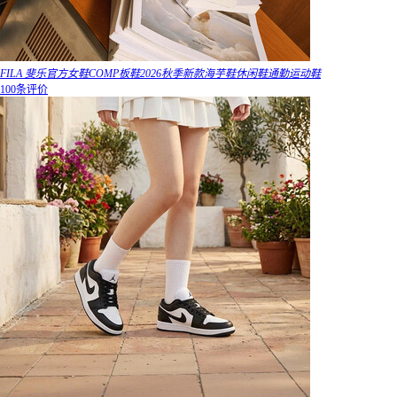
FILA 斐乐官方女鞋COMP板鞋2026秋季新款海芋鞋休闲鞋通勤运动鞋
100条评价