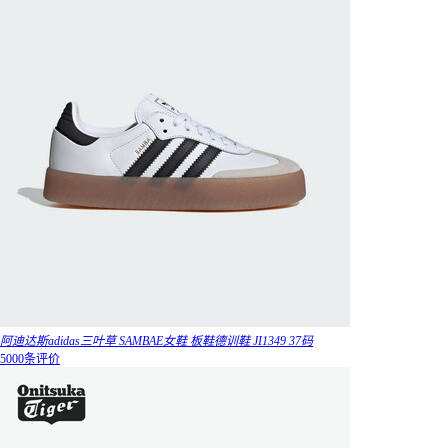
阿迪达斯adidas三叶草 SAMBAE女鞋 板鞋德训鞋 JI1349 37码
5000条评价