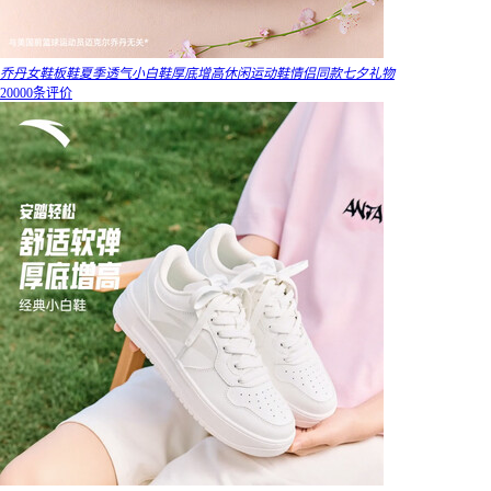
乔丹女鞋板鞋夏季透气小白鞋厚底增高休闲运动鞋情侣同款七夕礼物
20000条评价