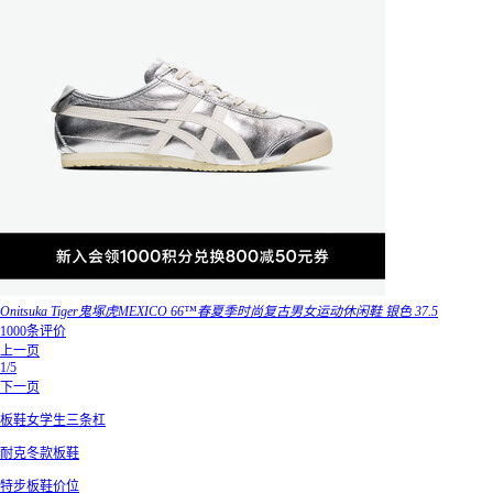
Onitsuka Tiger鬼塚虎MEXICO 66™春夏季时尚复古男女运动休闲鞋 银色 37.5
1000条评价
上一页
1/5
下一页
板鞋女学生三条杠
耐克冬款板鞋
特步板鞋价位