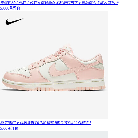
安踏轻松小白鞋丨板鞋女鞋秋季休闲轻便百搭学生运动鞋七夕情人节礼物
50000条评价
耐克NIKE女休闲板鞋 DUNK 运动鞋DD1503-102白粉37.5
5000条评价