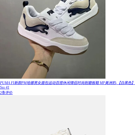
PUMA FI新款PM哈娜男女面包运动百搭休闲情侣时尚耐磨板鞋 MP美洲豹-【白黑色】
Sss 41
2条评价