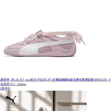
普安特（Pu An Te）ma/彪马 SPEEDCAT 女薄底蝴蝶结复古赛车鞋薄底鞋 408102-01_A
仓现货 35.5 _220mm
1条评价