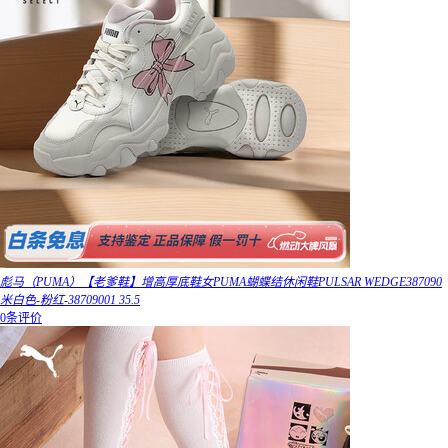
彪马（PUMA）【老爹鞋】增高厚底鞋女PUMA蝴蝶结休闲鞋PULSAR WEDGE387090
米白色-粉红-38709001 35.5
0条评价