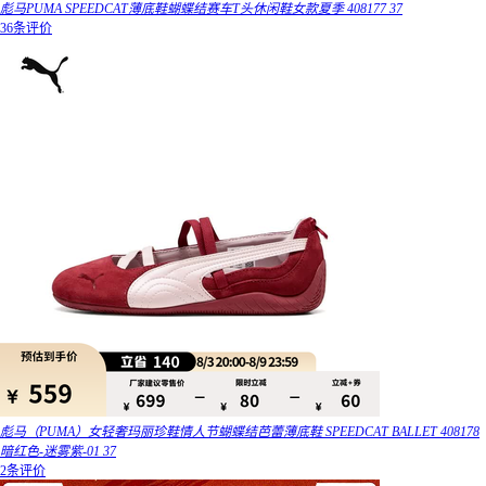
彪马PUMA SPEEDCAT薄底鞋蝴蝶结赛车T头休闲鞋女款夏季 408177 37
36条评价
彪马（PUMA）女轻奢玛丽珍鞋情人节蝴蝶结芭蕾薄底鞋 SPEEDCAT BALLET 408178
暗红色-迷雾紫-01 37
2条评价