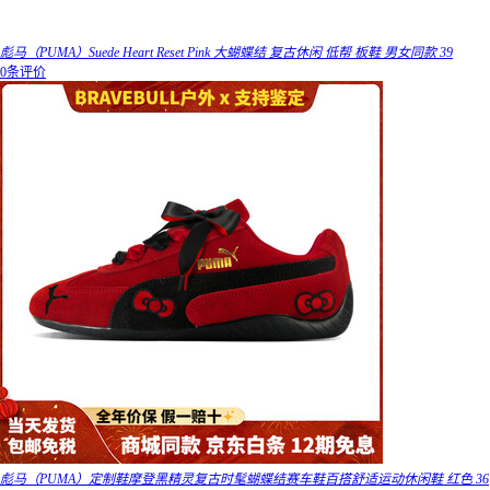
彪马（PUMA）Suede Heart Reset Pink 大蝴蝶结 复古休闲 低帮 板鞋 男女同款 39
0条评价
彪马（PUMA）定制鞋摩登黑精灵复古时髦蝴蝶结赛车鞋百搭舒适运动休闲鞋 红色 36