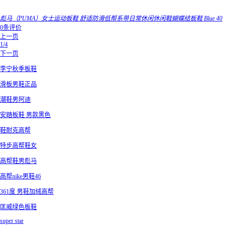
彪马（PUMA）女士运动板鞋 舒适防滑低帮系带日常休闲休闲鞋蝴蝶结板鞋 Blue 40
0条评价
上一页
1/4
下一页
李宁秋季板鞋
滑板男鞋正品
潮鞋男阿迪
安踏板鞋 男款黑色
鞋耐克高帮
特步高帮鞋女
高帮鞋男彪马
高帮nike男鞋46
361度 男鞋加绒高帮
匡威绿色板鞋
super star