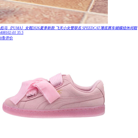
彪马（PUMA）女鞋2026夏季新款 飞天小女警联名 SPEEDCAT薄底赛车蝴蝶结休闲鞋
408102-01 35.5
0条评价