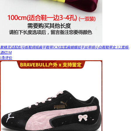
聚精灵适配彪马板鞋绸缎扁平鞋带3CM加宽扁蝴蝶结平丝带绸小白鞋鞋带女 3.2宽缎-
酒红1M
1条评价