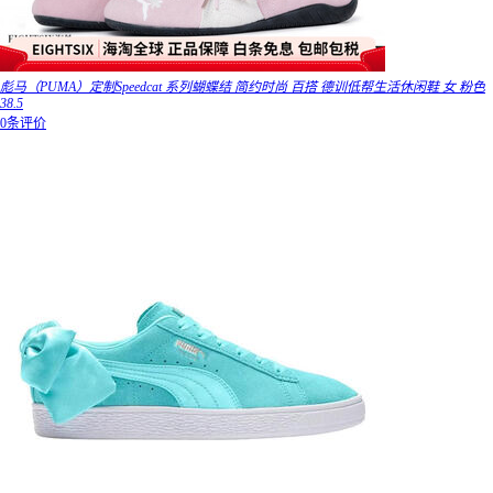
彪马（PUMA）定制Speedcat 系列蝴蝶结 简约时尚 百搭 德训低帮生活休闲鞋 女 粉色
38.5
0条评价