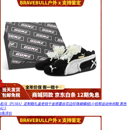
彪马（PUMA）定制鞋礼盒老钱千金感蕾丝花边珍珠蝴蝶结LQ低帮运动休闲鞋 黑色
42.5
0条评价