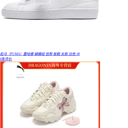
彪马（PUMA）蕾哈娜 蝴蝶结 低帮 板鞋 女款 白色 38
0条评价