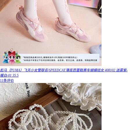
彪马（PUMA）飞天小女警联名|SPEEDCAT薄底芭蕾鞋赛车蝴蝶结女 408102 迷雾紫-
暖白-01 35.5
11条评价