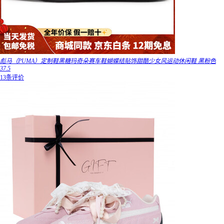
彪马（PUMA）定制鞋黑糖玛奇朵赛车鞋蝴蝶结贴饰甜酷少女风运动休闲鞋 黑粉色
37.5
13条评价