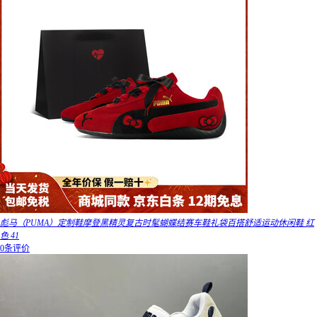
彪马（PUMA）定制鞋摩登黑精灵复古时髦蝴蝶结赛车鞋礼袋百搭舒适运动休闲鞋 红
色 41
0条评价