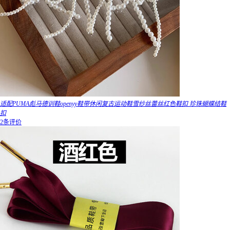
适配PUMA彪马德训鞋openyy鞋带休闲复古运动鞋雪纱丝蕾丝红色鞋扣 珍珠蝴蝶结鞋
扣
2条评价