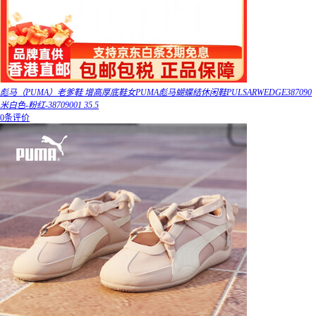
彪马（PUMA）老爹鞋 增高厚底鞋女PUMA彪马蝴蝶结休闲鞋PULSARWEDGE387090
米白色-粉红-38709001 35.5
0条评价