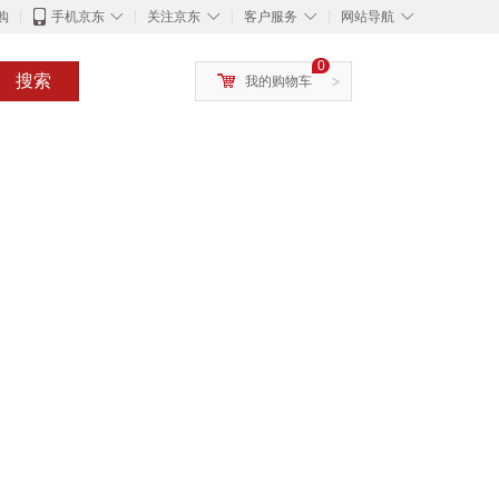
◇
◇
◇
◇
购
手机京东
关注京东
客户服务
网站导航
0
搜索
我的购物车
>