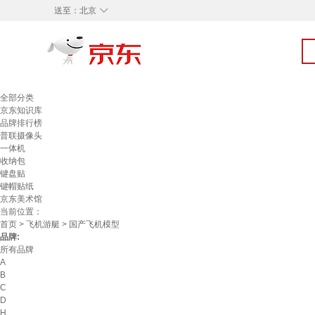
◇
送至：
北京
全部分类
京东知识库
品牌排行榜
普联摄像头
一体机
收纳包
键盘贴
键帽贴纸
京东美术馆
当前位置：
首页
>
飞机游艇
> 国产飞机模型
品牌:
所有品牌
A
B
C
D
H