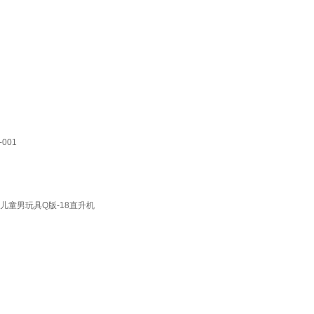
001
人儿童男玩具Q版-18直升机