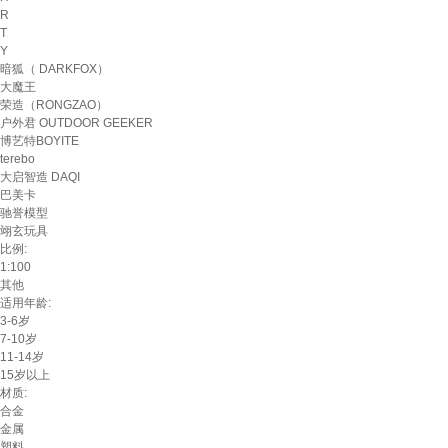
R
T
Y
暗狐（ DARKFOX）
大魔王
荣造（RONGZAO）
户外君 OUTDOOR GEEKER
博艺特BOYITE
terebo
大启智造 DAQI
巴美卡
驰誉模型
翊玄玩具
比例:
1:100
其他
适用年龄:
3-6岁
7-10岁
11-14岁
15岁以上
材质:
合金
金属
塑料