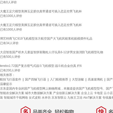
已有
0
人评价
大魔王足穴模型美脚玉足胶仿真带通道可插入恋足控男飞机杯
已有
1000
人评价
大魔王足穴模型美脚玉足胶仿真带通道可插入恋足控男飞机杯
已有
1000
人评价
博艺特商飞C919飞机模型东方航空国产大飞机民航客机航模摆件礼品
已有
34
人评价
大启智造国产积木儿童益智拼装颗粒人仔玩具6-12岁男女孩消防飞机模型礼物
已有
500
人评价
terebo1:72国产复古喷气式战斗飞机模型 战斗机合金仿真 歼6
已有
200
人评价
相关推荐：
航拍飞行器套件
|
国产四轴飞行器
|
入门航模推荐
|
大型游艇
|
高速玻璃机
|
国产
温馨提示
京东是国内专业的国产飞机模型网上购物商城，本频道提供国产飞机模型型号、国产
智能农业解决方案
城市大数据解决方案
产业创新云解决方案
企业上云
卡地亚
云小店
装
智能城市干线网络
女式皮鞋
水井坊
京东智联云
九牧王卫浴
AIoT解决方案
专线服
多
快
品类齐全，轻松购物
多仓