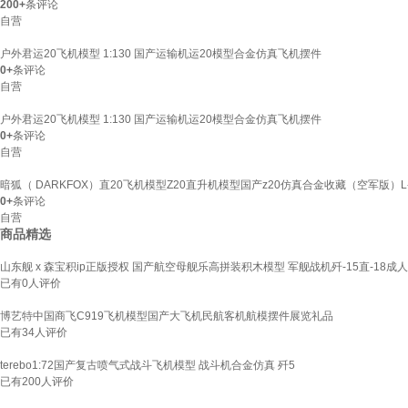
200+
条评论
自营
户外君运20飞机模型 1:130 国产运输机运20模型合金仿真飞机摆件
0+
条评论
自营
户外君运20飞机模型 1:130 国产运输机运20模型合金仿真飞机摆件
0+
条评论
自营
暗狐（ DARKFOX）直20飞机模型Z20直升机模型国产z20仿真合金收藏（空军版）L-
0+
条评论
自营
商品精选
山东舰 x 森宝积ip正版授权 国产航空母舰乐高拼装积木模型 军舰战机歼-15直-18成
已有
0
人评价
博艺特中国商飞C919飞机模型国产大飞机民航客机航模摆件展览礼品
已有
34
人评价
terebo1:72国产复古喷气式战斗飞机模型 战斗机合金仿真 歼5
已有
200
人评价