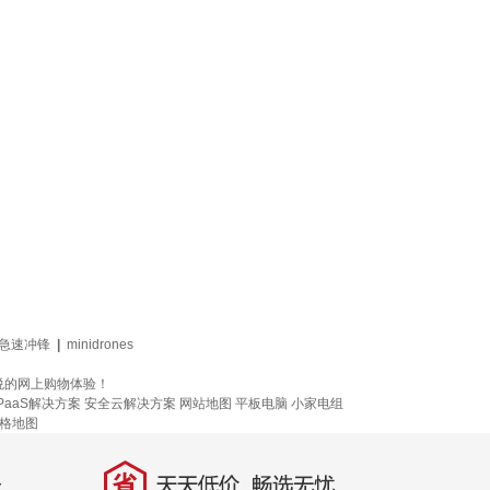
急速冲锋
|
minidrones
悦的网上购物体验！
PaaS解决方案
安全云解决方案
网站地图
平板电脑
小家电组
格地图
省
天天低价，畅选无忧