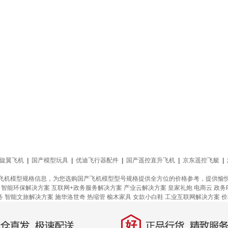
旋翼飞机
|
国产模型玩具
|
优迪飞行器配件
|
国产遥控直升飞机
|
京东遥控飞艇
|
飞机模型规格信息，为您选购国产飞机模型型号规格提供全方位的价格参考，提供愉
智能环保解决方案
互联网+政务服务解决方案
产业云解决方案
皇家礼炮
电商云
政务
务
智能文旅解决方案
施华洛世奇
热缩管
榆木家具
女款小白鞋
工业互联网解决方案
价
好
直发，极速配送
正品行货，精致服务