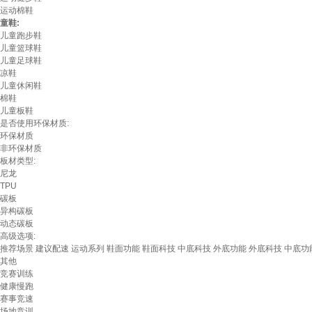
运动棉鞋
童鞋:
儿童跑步鞋
儿童篮球鞋
儿童足球鞋
凉鞋
儿童休闲鞋
棉鞋
儿童板鞋
是否使用环保材质:
环保材质
非环保材质
板材类型:
尼龙
TPU
碳板
异构碳板
动态碳板
高级选项:
推荐场景
建议配速
运动系列
鞋面功能
鞋面科技
中底科技
外底功能
外底科技
中底功
其他
竞赛训练
健康慢跑
赛事竞速
场地竞训