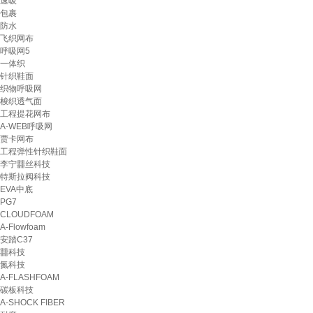
速吸
包裹
防水
飞织网布
呼吸网5
一体织
针织鞋面
织物呼吸网
梭织透气面
工程提花网布
A-WEB呼吸网
贾卡网布
工程弹性针织鞋面
李宁䨻丝科技
特斯拉阀科技
EVA中底
PG7
CLOUDFOAM
A-Flowfoam
安踏C37
䨻科技
氮科技
A-FLASHFOAM
碳板科技
A-SHOCK FIBER