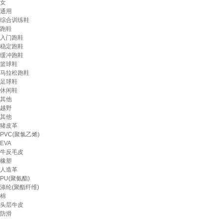
女
通用
综合训练鞋
跑鞋
入门跑鞋
稳定跑鞋
缓冲跑鞋
篮球鞋
马拉松跑鞋
足球鞋
休闲鞋
其他
越野
其他
猪皮革
PVC(聚氯乙烯)
EVA
牛反毛皮
橡塑
人造革
PU(聚氨酯)
涤纶(聚酯纤维)
棉
头层牛皮
防滑