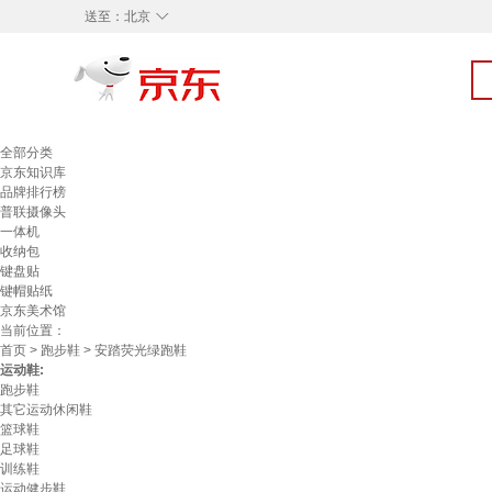
◇
送至：
北京
全部分类
京东知识库
品牌排行榜
普联摄像头
一体机
收纳包
键盘贴
键帽贴纸
京东美术馆
当前位置：
首页
>
跑步鞋
> 安踏荧光绿跑鞋
运动鞋:
跑步鞋
其它运动休闲鞋
篮球鞋
足球鞋
训练鞋
运动健步鞋