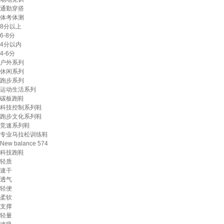
通勤穿搭
体考体测
8分以上
6-8分
4分以内
4-6分
户外系列
休闲系列
跑步系列
运动生活系列
碳板跑鞋
科技控制系列鞋
跑步文化系列鞋
竞速系列鞋
专业马拉松训练鞋
New balance 574
科技跑鞋
轻质
速干
透气
轻便
柔软
支撑
轻量