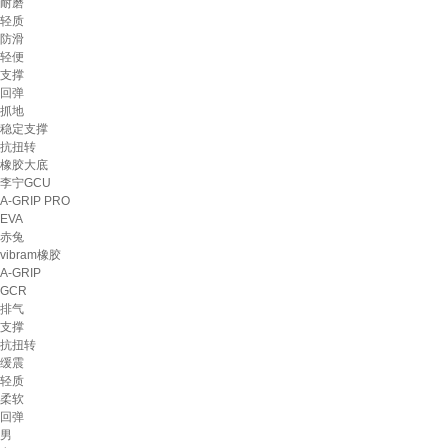
耐磨
轻质
防滑
轻便
支撑
回弹
抓地
稳定支撑
抗扭转
橡胶大底
李宁GCU
A-GRIP PRO
EVA
赤兔
vibram橡胶
A-GRIP
GCR
排气
支撑
抗扭转
缓震
轻质
柔软
回弹
男