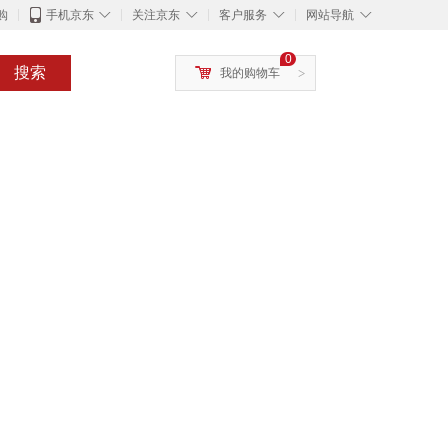
◇
◇
◇
◇
购
手机京东
关注京东
客户服务
网站导航
0
搜索
我的购物车
>