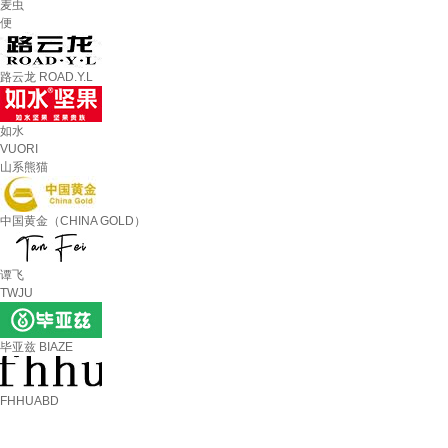
麦虫
便
路云龙 ROAD.Y.L
如水
VUORI
山系熊猫
中国黄金（CHINA GOLD）
谭飞
TWJU
毕亚兹 BIAZE
FHHUABD