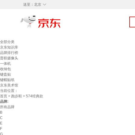
◇
送至：
北京
全部分类
京东知识库
品牌排行榜
普联摄像头
一体机
收纳包
键盘贴
键帽贴纸
京东美术馆
当前位置：
首页
>
跑步鞋
> 574经典款
品牌:
所有品牌
B
C
E
F
G