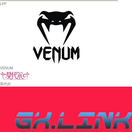
LPF
VENUM
莫代尔