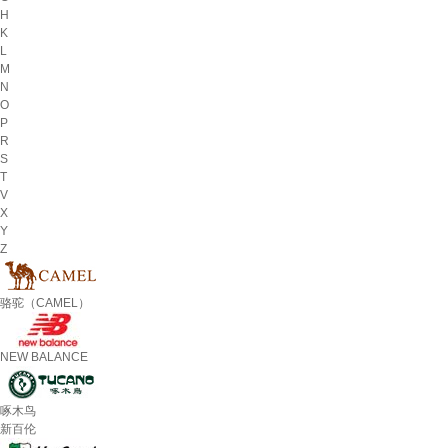
H
K
L
M
N
O
P
R
S
T
V
X
Y
Z
骆驼（CAMEL）
NEW BALANCE
啄木鸟
新百伦