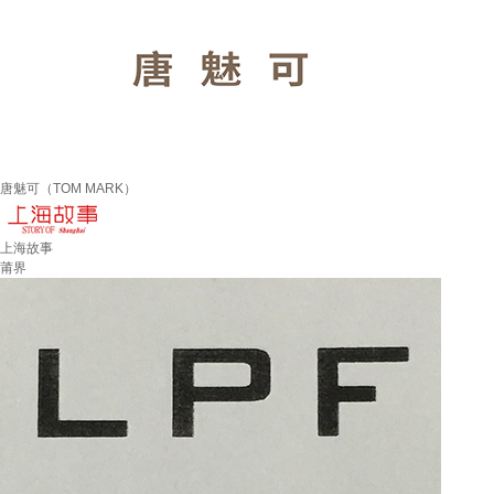
唐魅可（TOM MARK）
上海故事
莆界