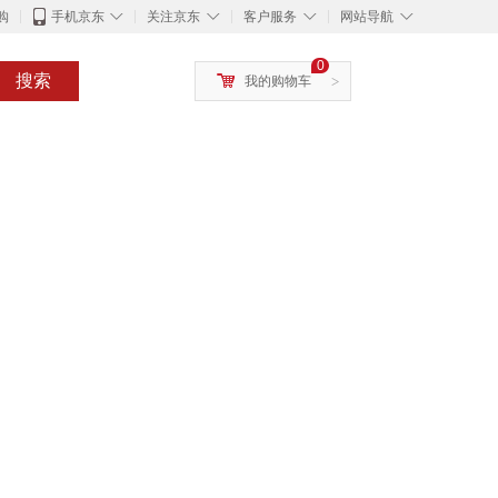
◇
◇
◇
◇
购
手机京东
关注京东
客户服务
网站导航
0
搜索
我的购物车
>