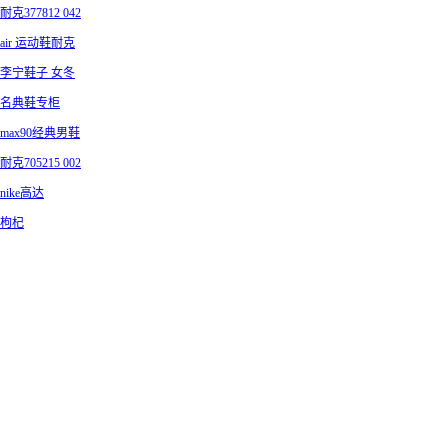
耐克377812 042
air 运动鞋耐克
李宁鞋子 女冬
名典鞋专柜
max90经典男鞋
耐克705215 002
nike高达
枸杞