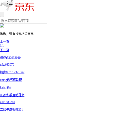
抱歉，没有找到相关商品
上一页
1/1
下一页
骆驼t532933010
nike683676
特步987319321667
lining透气运动鞋
kalenji鞋
正品冬季运动鞋女
nike 683781
二层牛皮板鞋361