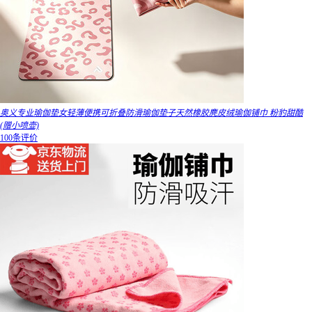
奥义专业瑜伽垫女轻薄便携可折叠防滑瑜伽垫子天然橡胶麂皮绒瑜伽铺巾 粉豹甜酷
(赠小喷壶)
100条评价