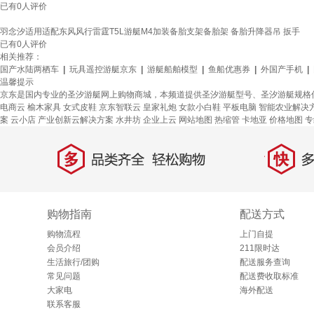
已有
0
人评价
羽念汐适用适配东风风行雷霆T5L游艇M4加装备胎支架备胎架 备胎升降器吊 扳手
已有
0
人评价
相关推荐：
国产水陆两栖车
|
玩具遥控游艇京东
|
游艇船舶模型
|
鱼船优惠券
|
外国产手机
|
温馨提示
京东是国内专业的圣汐游艇网上购物商城，本频道提供圣汐游艇型号、圣汐游艇规格
电商云
榆木家具
女式皮鞋
京东智联云
皇家礼炮
女款小白鞋
平板电脑
智能农业解决
案
云小店
产业创新云解决方案
水井坊
企业上云
网站地图
热缩管
卡地亚
价格地图
专
多
快
品类齐全，轻松购物
多仓
购物指南
配送方式
购物流程
上门自提
会员介绍
211限时达
生活旅行/团购
配送服务查询
常见问题
配送费收取标准
大家电
海外配送
联系客服