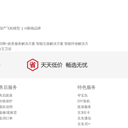
国产飞机模型
|
vr眼镜品牌
！
联网+政务服务解决方案
智能文旅解决方案
智能环保解决方
牧王卫浴
省
天天低价，畅选无忧
售后服务
特色服务
售后政策
夺宝岛
价格保护
DIY装机
退款说明
延保服务
返修/退换货
京东E卡
取消订单
京东通信
京东JD+