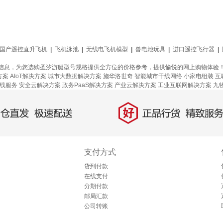
国产遥控直升飞机
|
飞机泳池
|
无线电飞机模型
|
兽电池玩具
|
进口遥控飞行器
|
信息，为您选购圣汐游艇型号规格提供全方位的价格参考，提供愉悦的网上购物体验
方案
AIoT解决方案
城市大数据解决方案
施华洛世奇
智能城市干线网络
小家电组装
互
线服务
安全云解决方案
政务PaaS解决方案
产业云解决方案
工业互联网解决方案
九
好
直发，极速配送
正品行货，精致服务
支付方式
货到付款
在线支付
分期付款
邮局汇款
公司转账