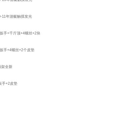
9-11年游艇触摸发光
扳手+千斤顶+4螺丝+2块
扳手+4螺丝+2个皮垫
胎架全新
扳手+2皮垫