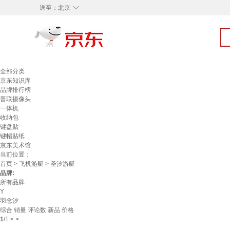
◇
送至：
北京
全部分类
京东知识库
品牌排行榜
普联摄像头
一体机
收纳包
键盘贴
键帽贴纸
京东美术馆
当前位置：
首页
>
飞机游艇
> 圣汐游艇
品牌:
所有品牌
Y
羽念汐
综合
销量
评论数
新品
价格
1
/
1
<
>