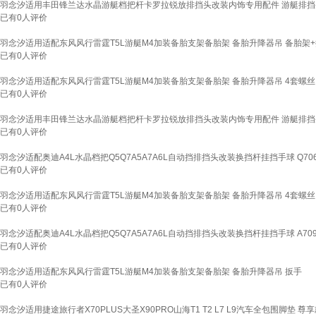
羽念汐适用丰田锋兰达水晶游艇档把杆卡罗拉锐放排挡头改装内饰专用配件 游艇排挡
已有
0
人评价
羽念汐适用适配东风风行雷霆T5L游艇M4加装备胎支架备胎架 备胎升降器吊 备胎架+
已有
0
人评价
羽念汐适用适配东风风行雷霆T5L游艇M4加装备胎支架备胎架 备胎升降器吊 4套螺丝
已有
0
人评价
羽念汐适用丰田锋兰达水晶游艇档把杆卡罗拉锐放排挡头改装内饰专用配件 游艇排挡
已有
0
人评价
羽念汐适配奥迪A4L水晶档把Q5Q7A5A7A6L自动挡排挡头改装换挡杆挂挡手球 Q70
已有
0
人评价
羽念汐适用适配东风风行雷霆T5L游艇M4加装备胎支架备胎架 备胎升降器吊 4套螺丝
已有
0
人评价
羽念汐适配奥迪A4L水晶档把Q5Q7A5A7A6L自动挡排挡头改装换挡杆挂挡手球 A70
已有
0
人评价
羽念汐适用适配东风风行雷霆T5L游艇M4加装备胎支架备胎架 备胎升降器吊 扳手
已有
0
人评价
羽念汐适用捷途旅行者X70PLUS大圣X90PRO山海T1 T2 L7 L9汽车全包围脚垫