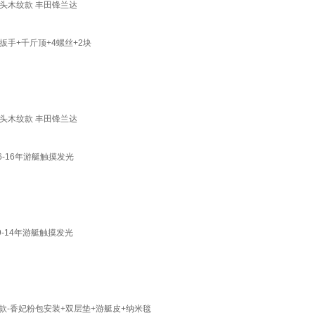
头木纹款 丰田锋兰达
扳手+千斤顶+4螺丝+2块
头木纹款 丰田锋兰达
6-16年游艇触摸发光
9-14年游艇触摸发光
 尊享款-香妃粉包安装+双层垫+游艇皮+纳米毯