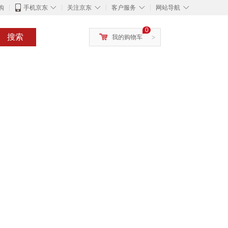
◇
◇
◇
◇
购
手机京东
关注京东
客户服务
网站导航
0
搜索
我的购物车
>