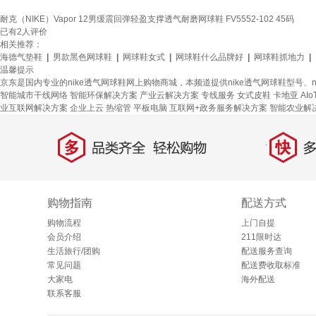
耐克（NIKE）Vapor 12男缓震回弹轻盈支撑透气耐磨网球鞋 FV5552-102 45码
已有
2
人评价
相关推荐：
海德气垫鞋
|
男款黑色网球鞋
|
网球鞋女式
|
网球鞋什么品牌好
|
网球鞋抓地力
|
温馨提示
京东是国内专业的nike透气网球鞋网上购物商城，本频道提供nike透气网球鞋型号
智能城市干线网络
智能环保解决方案
产业云解决方案
专线服务
女式皮鞋
卡地亚
AI
业互联网解决方案
企业上云
热缩管
平板电脑
互联网+政务服务解决方案
智能农业解
多
快
品类齐全，轻松购物
多仓
购物指南
配送方式
购物流程
上门自提
会员介绍
211限时达
生活旅行/团购
配送服务查询
常见问题
配送费收取标准
大家电
海外配送
联系客服