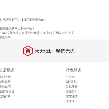
|
网球鞋 百宝力
|
耐克网球运动鞋
考，提供愉悦的网上购物体验！
案
智能文旅解决方案
安全云解决方案
九牧王卫浴
云小店
工
家电组装
省
天天低价，畅选无忧
售后服务
特色服务
售后政策
夺宝岛
价格保护
DIY装机
退款说明
延保服务
返修/退换货
京东E卡
取消订单
京东通信
京东JD+