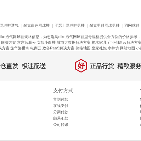
网球鞋透气
|
耐克白色网球鞋
|
亚瑟士网球鞋男鞋
|
耐克男鞋网球男鞋
|
羽网球鞋
、nike透气网球鞋规格信息，为您选购nike透气网球鞋型号规格提供全方位的价格参
oT解决方案
京东智联云
女款小白鞋
城市大数据解决方案
榆木家具
产业创新云解决方
决方案
施华洛世奇
电商云
政务PaaS解决方案
价格地图
皇家礼炮
水井坊
网站地图
小
好
直发，极速配送
正品行货，精致服务
支付方式
货到付款
在线支付
分期付款
邮局汇款
公司转账