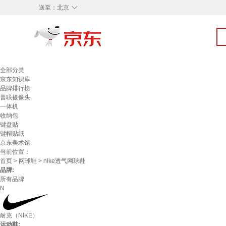
◇
送至：
北京
全部分类
京东知识库
品牌排行榜
普联摄像头
一体机
收纳包
键盘贴
键帽贴纸
京东美术馆
当前位置：
首页
>
网球鞋
> nike透气网球鞋
品牌:
所有品牌
N
耐克（NIKE）
运动鞋: