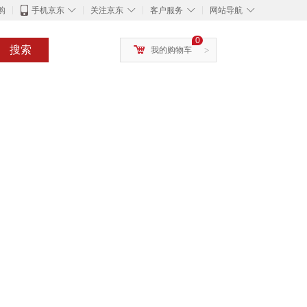
◇
◇
◇
◇
购
手机京东
关注京东
客户服务
网站导航
0
搜索
我的购物车
>