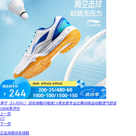
李宁（LI-NING）羽毛球鞋闪电侠2.0男女款专业比赛训练运动鞋透气舒适
10000条评价
上一页
1/5
下一页
正品海德羽毛球鞋