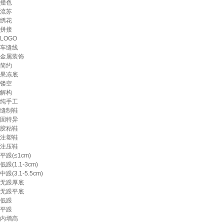
撞色
流苏
绣花
拼接
LOGO
车缝线
金属装饰
简约
果冻底
镂空
解构
纯手工
缝制鞋
固特异
胶粘鞋
注塑鞋
注压鞋
平跟(≤1cm)
低跟(1.1-3cm)
中跟(3.1-5.5cm)
无跟厚底
无跟平底
低跟
平跟
内增高