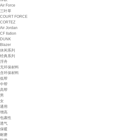
Air Force
三叶草
COURT FORCE
CORTEZ
Air Jordan
CF Ilation
DUNK
Blazer
休闲系列
经典系列
浮舟
无环保材料
含环保材料
低帮
中帮
高帮
男
女
通用
增高
包裹性
透气
保暖
耐磨