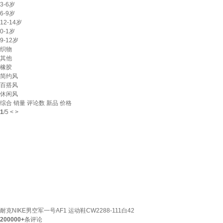
3-6岁
6-9岁
12-14岁
0-1岁
9-12岁
织物
其他
橡胶
简约风
百搭风
休闲风
综合
销量
评论数
新品
价格
1
/
5
<
>
耐克NIKE男空军一号AF1 运动鞋CW2288-111白42
200000+
条评论