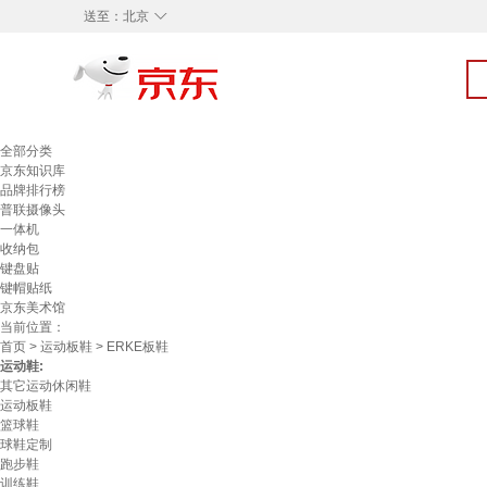
◇
送至：
北京
全部分类
京东知识库
品牌排行榜
普联摄像头
一体机
收纳包
键盘贴
键帽贴纸
京东美术馆
当前位置：
首页
>
运动板鞋
> ERKE板鞋
运动鞋:
其它运动休闲鞋
运动板鞋
篮球鞋
球鞋定制
跑步鞋
训练鞋