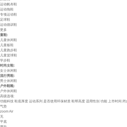
运动帆布鞋
运动拖鞋
专项运动鞋
足球鞋
运动德训鞋
更多
童鞋:
儿童休闲鞋
儿童板鞋
儿童跑步鞋
儿童篮球鞋
学步鞋
时尚女鞋:
女士休闲鞋
流行男鞋:
男士休闲鞋
户外鞋靴:
户外休闲鞋
高级选项:
功能科技
鞋底厚度
运动系列
是否使用环保材质
鞋帮高度
适用性别
功能
上市时间
闭
气垫
zoom Air
无
平底
厚款