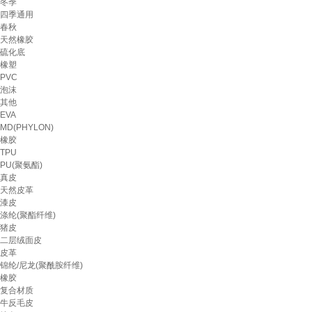
冬季
四季通用
春秋
天然橡胶
硫化底
橡塑
PVC
泡沫
其他
EVA
MD(PHYLON)
橡胶
TPU
PU(聚氨酯)
真皮
天然皮革
漆皮
涤纶(聚酯纤维)
猪皮
二层绒面皮
皮革
锦纶/尼龙(聚酰胺纤维)
橡胶
复合材质
牛反毛皮