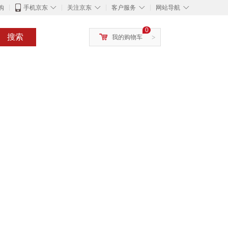
◇
◇
◇
◇
购
手机京东
关注京东
客户服务
网站导航
0
搜索
我的购物车
>