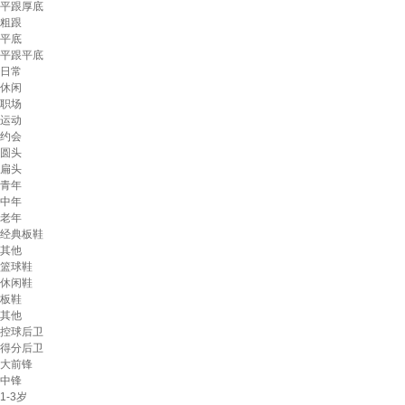
平跟厚底
粗跟
平底
平跟平底
日常
休闲
职场
运动
约会
圆头
扁头
青年
中年
老年
经典板鞋
其他
篮球鞋
休闲鞋
板鞋
其他
控球后卫
得分后卫
大前锋
中锋
1-3岁