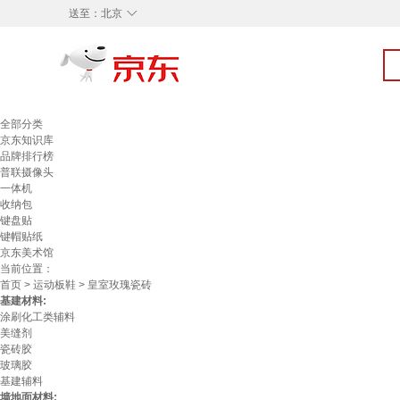
◇
送至：
北京
全部分类
京东知识库
品牌排行榜
普联摄像头
一体机
收纳包
键盘贴
键帽贴纸
京东美术馆
当前位置：
首页
>
运动板鞋
> 皇室玫瑰瓷砖
基建材料:
涂刷化工类辅料
美缝剂
瓷砖胶
玻璃胶
基建辅料
墙地面材料: