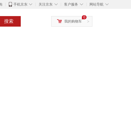
◇
◇
◇
◇
购
手机京东
关注京东
客户服务
网站导航
0
搜索
我的购物车
>