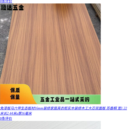
0条评价
免漆板马六甲生态板材16mm装修家居具衣柜实木装修木工大芯双面板 苏香桐 宽1.22
米长2.44米x厚16毫米
0条评价