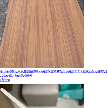
咏幻免漆板马六甲生态板材16mm装修家居具衣柜实木装修木工大芯双面板 苏香桐 宽
1.22米长2.44米x厚16毫米
0条评价