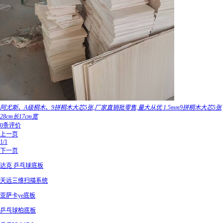
阿尤斯、A级桐木、9拼桐木大芯5张,厂家直销批零售,量大从优 1.5mm9拼桐木大芯5张
28cm长17cm宽
0条评价
上一页
1/1
下一页
达克 乒乓球底板
天远三维扫描系统
亚萨卡ye底板
乒乓球柏底板