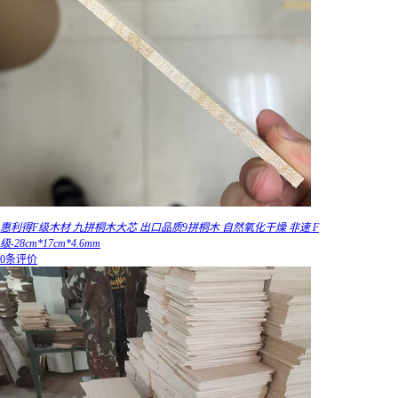
惠利得F级木材 九拼桐木大芯 出口品质9拼桐木 自然氧化干燥 非速 F
级-28cm*17cm*4.6mm
0条评价