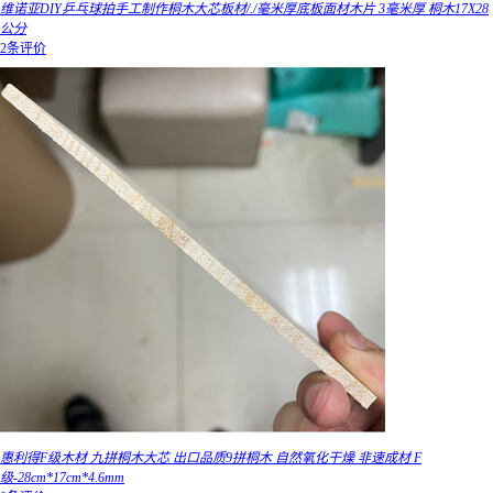
维诺亚DIY乒乓球拍手工制作桐木大芯板材/./毫米厚底板面材木片 3毫米厚 桐木17X28
公分
2条评价
惠利得F级木材 九拼桐木大芯 出口品质9拼桐木 自然氧化干燥 非速成材 F
级-28cm*17cm*4.6mm