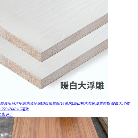
妙普乐马六甲芯免漆环保E0级家具板(16毫米)高山桐木芯免漆生态板 暖白大浮雕
1220x2440x16毫米
1条评价