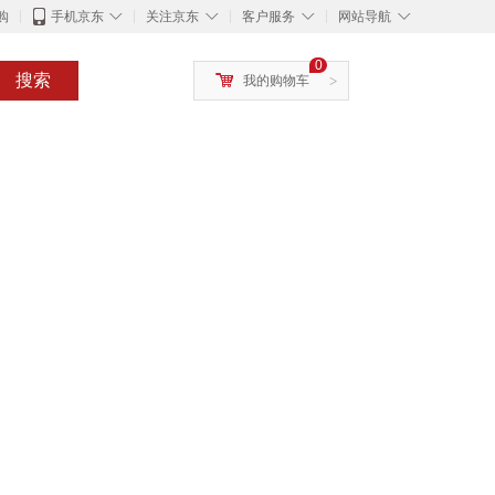
◇
◇
◇
◇
购
手机京东
关注京东
客户服务
网站导航
0
搜索
我的购物车
>