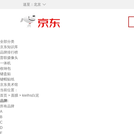
◇
送至：
北京
全部分类
京东知识库
品牌排行榜
普联摄像头
一体机
收纳包
键盘贴
键帽贴纸
京东美术馆
当前位置：
首页
>
面膜
> kielhs白泥
品牌:
所有品牌
A
B
C
D
E