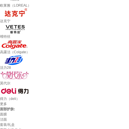
欧莱雅（LOREAL）
达克宁
维特丝
高露洁（Colgate）
活力28
莫代尔
得力（deli）
更多
面部护肤:
面膜
洁面
套装/礼盒