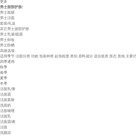
更多
男士面部护肤:
男士面膜
男士洁面
套装/礼盒
其它男士面部护肤
男士乳液/面霜
男士卸妆
男士防晒
高级选项:
适用季节
洁面分类
功效
包装种类
起泡程度
类别
原料成分
适合肤质
形态
质地
主要
四季通用
秋季
春季
夏季
冬季
洁面乳/膏
洁面霜
洁面慕斯
洗面奶
洁肤啫哩
洁面乳
洁面霜/膏
洁面
洗颜泥