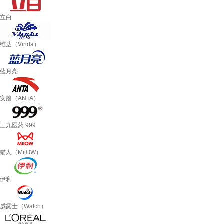
立白
维达（Vinda）
蓝月亮
安踏（ANTA）
三九医药 999
猫人（MiiOW）
伊利
威露士（Walch）