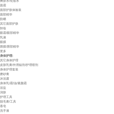
爽肤水/化妆水
面霜
面部护肤体验装
面部精华
防晒
其它面部护肤
卸妆
眼霜/眼部精华
乳液
眼膜
唇膜/唇部精华
更多
身体护理:
其它身体护理
皮肤乳膏/外用贴剂/护理喷剂
身体护理套装
磨砂膏
沐浴露
身体乳/霜/油/素颜霜
浴盐
润肤
护理工具
脱毛膏/工具
香皂
洗手液