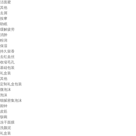
洁面蜜
其他
去屑
按摩
助眠
缓解疲劳
消肿
粉润
保湿
持久留香
去红血丝
收缩毛孔
基础包装
礼盒装
其他
定制礼盒包装
微泡沫
泡沫
细腻密集泡沫
闹钟
皮筋
饭碗
冻干面膜
洗颜泥
礼盒装