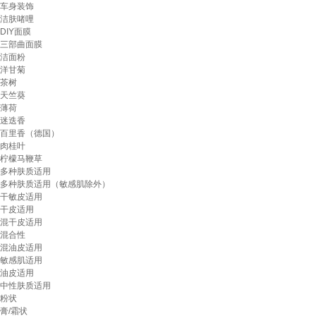
车身装饰
洁肤啫哩
DIY面膜
三部曲面膜
洁面粉
洋甘菊
茶树
天竺葵
薄荷
迷迭香
百里香（德国）
肉桂叶
柠檬马鞭草
多种肤质适用
多种肤质适用（敏感肌除外）
干敏皮适用
干皮适用
混干皮适用
混合性
混油皮适用
敏感肌适用
油皮适用
中性肤质适用
粉状
膏/霜状