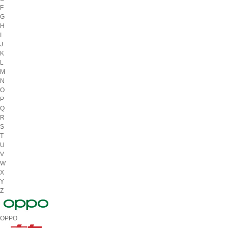
F
G
H
I
J
K
L
M
N
O
P
Q
R
S
T
U
V
W
X
Y
Z
OPPO