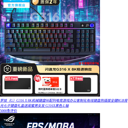
罗技（G）G316 X 8K机械键盘98配列电竞游戏办公客制化有线键盘热插拔全键RGB背
光七夕键盘礼盒送闺蜜男女友 G316X黑色-L轴
5000条评价