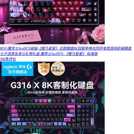
ROG魔导士AceHFX磁轴《樱乃星爱》主题键盘8K回报率神光同步电竞游戏机械键盘
七夕送男友老公礼物礼盒 魔导士AceHFX-《樱乃星爱》 标准版
500条评价