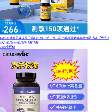
Ddrops滴卓思成人维生素d3k2 MCT油三合一阳光滴瓶男女适用复合促钙vd 【出生-1
岁】婴儿ad+婴儿d3/ 1瓶*1瓶
2000条评价