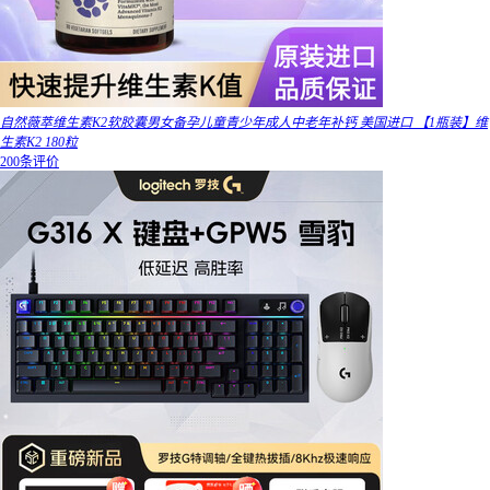
自然薇萃维生素K2软胶囊男女备孕儿童青少年成人中老年补钙 美国进口 【1瓶装】维
生素K2 180粒
200条评价