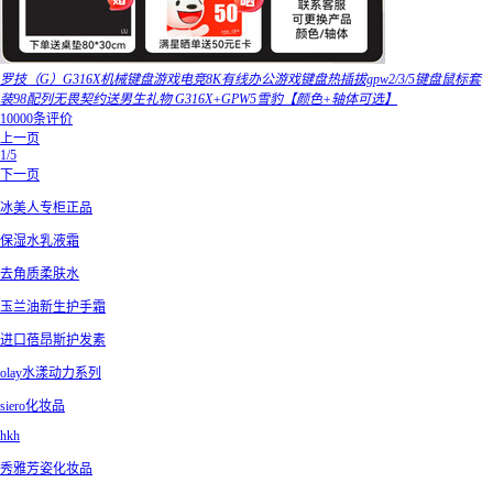
罗技（G）G316X机械键盘游戏电竞8K有线办公游戏键盘热插拔gpw2/3/5键盘鼠标套
装98配列无畏契约送男生礼物 G316X+GPW5雪豹【颜色+轴体可选】
10000条评价
上一页
1/5
下一页
冰美人专柜正品
保湿水乳液霜
去角质柔肤水
玉兰油新生护手霜
进口蓓昂斯护发素
olay水漾动力系列
siero化妆品
hkh
秀雅芳姿化妆品