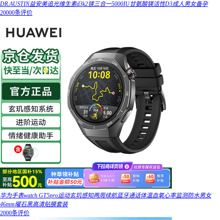
DR.AUSTIN益安美追光维生素d3k2镁三合一5000IU甘氨酸镁活性D3成人男女备孕
20000条评价
华为手表watch GT5pro运动玄玑感知两周续航蓝牙通话体温血氧心率监测防水男女
46mm曜石黑高清贴膜套装
2000条评价