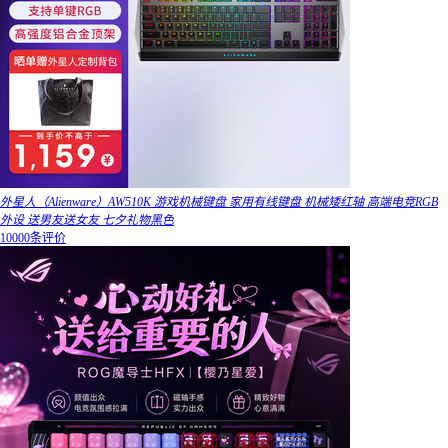
外星人（Alienware）AW510K 游戏机械键盘 家用有线键盘 机械矮红轴 高端电竞RGB
外设 送男友送女友 七夕礼物黑色
10000条评价