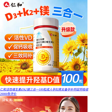
仁和活性维生素d3k2镁三合一100粒成人孕妇男女备孕补钙促钙吸收
20000条评价