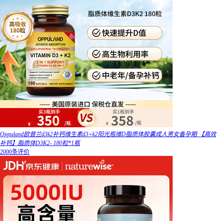
Oppuland欧普兰d3k2补钙维生素d3+k2阳光瓶维D脂质体胶囊成人男女备孕期 【高效
补钙】脂质体D3K2- 180粒*1瓶
2000条评价