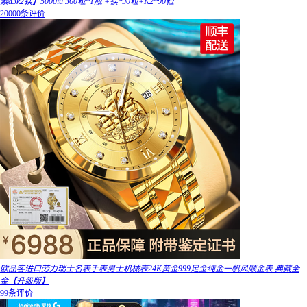
素d3k2镁】5000iu 360粒*1瓶 +镁*90粒+K2*90粒
20000条评价
欧品客进口劳力瑞士名表手表男士机械表24K黄金999足金纯金一帆风顺金表 典藏全
金【升级版】
99条评价