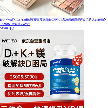
B.O.W航世K108 Pro无线蓝牙三模键盘粉底液RGB灯高颜值圆帽男女生笔记本电脑办
公通用打字轻音 粉底液
5000条评价