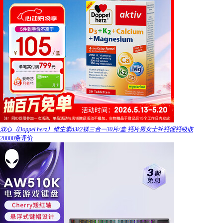
双心（Doppel herz）维生素d3k2镁三合一30片/盒 钙片男女士补钙促钙吸收
20000条评价