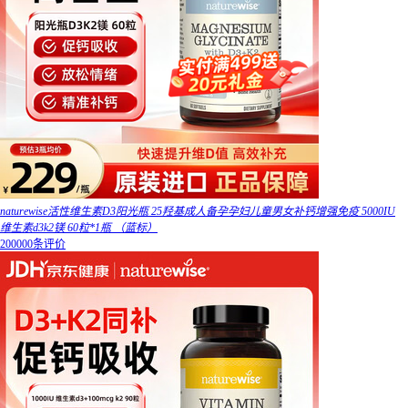
naturewise活性维生素D3阳光瓶 25羟基成人备孕孕妇儿童男女补钙增强免疫 5000IU
维生素d3k2镁 60粒*1瓶 （蓝标）
200000条评价