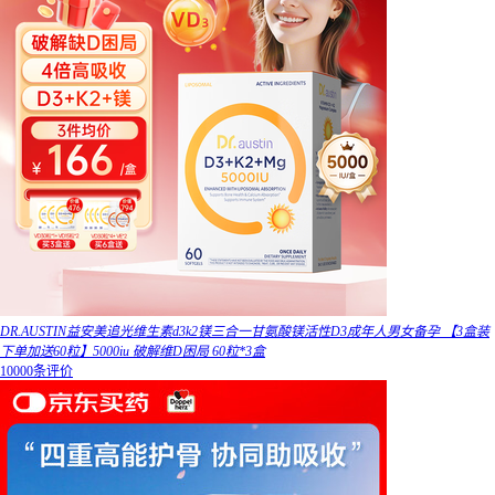
DR.AUSTIN益安美追光维生素d3k2镁三合一甘氨酸镁活性D3成年人男女备孕 【3盒装
下单加送60粒】5000iu 破解维D困局 60粒*3盒
10000条评价