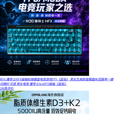
ROG魔导士HFX磁轴机械键盘电竞游戏FPS《蓝焰》 男女生高颜值键盘8K回报率一键
切换RT可调 男女电竞 魔导士AceHFX磁轴《蓝焰》
200条评价