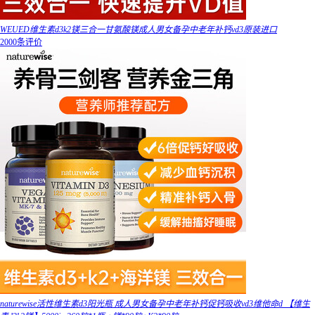
WEUED维生素d3k2镁三合一甘氨酸镁成人男女备孕中老年补钙vd3原装进口
2000条评价
naturewise活性维生素d3阳光瓶 成人男女备孕中老年补钙促钙吸收vd3维他命d 【维生