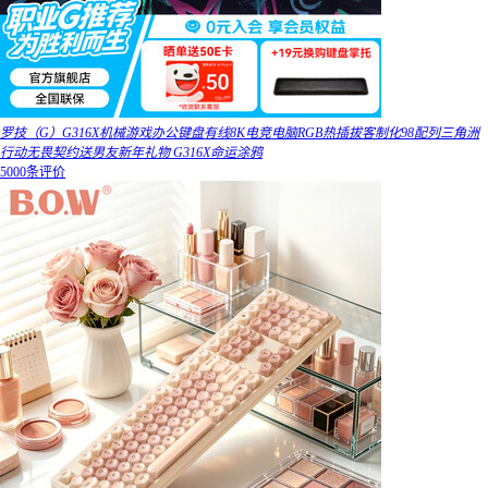
罗技（G）G316X机械游戏办公键盘有线8K电竞电脑RGB热插拔客制化98配列三角洲
行动无畏契约送男友新年礼物 G316X命运涂鸦
5000条评价