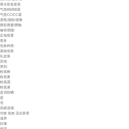
香水彩妆套装
气垫BB/BB霜
气垫CC/CC霜
眉笔/眉粉/眉膏
唇彩唇蜜/唇釉
修容/阴影
定妆喷雾
更多
包装种类:
基础包装
礼盒装
其他
类别:
粉底棒
粉底膏
粉底霜
粉底液
是否防晒:
是
否
高级选项:
功效
妆效
适合肤质
滋养
抗皱
保湿