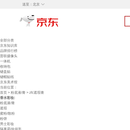
◇
送至：
北京
全部分类
京东知识库
品牌排行榜
普联摄像头
一体机
收纳包
键盘贴
键帽贴纸
京东美术馆
当前位置：
首页
>
粉底液/膏
> zfc遮瑕膏
香水彩妆:
粉底液/膏
遮瑕
蜜粉/散粉
粉饼
男士彩妆
隔离霜/妆前乳