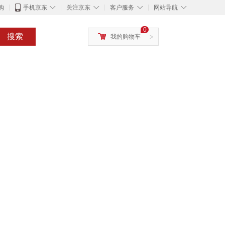
◇
◇
◇
◇
购
手机京东
关注京东
客户服务
网站导航
0
搜索
我的购物车
>