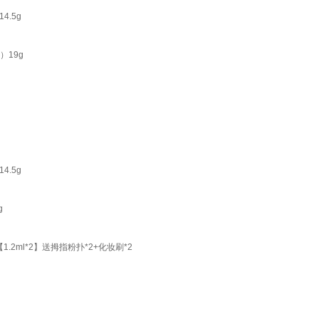
.5g
）19g
.5g
g
ml*2】送拇指粉扑*2+化妆刷*2