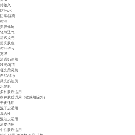
持妆久
防汗/水
防晒/隔离
控油
美容修饰
轻薄透气
清透提亮
提亮肤色
控油持妆
亮泽
清透奶油肌
哑光/雾面
哑光柔雾肌
自然/裸妆
微光奶油肌
水光肌
多种肤质适用
多种肤质适用（敏感肌除外）
干皮适用
混干皮适用
混合性
混油皮适用
油皮适用
中性肤质适用