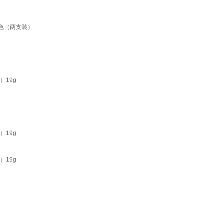
黄色（两支装）
）19g
）19g
）19g