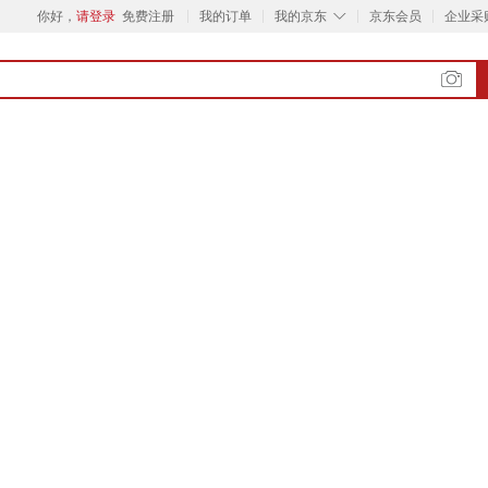
◇
你好，
请登录
免费注册
我的订单
我的京东
京东会员
企业采