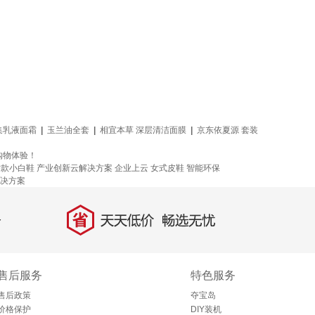
集乳液面霜
|
玉兰油全套
|
相宜本草 深层清洁面膜
|
京东依夏源 套装
购物体验！
女款小白鞋
产业创新云解决方案
企业上云
女式皮鞋
智能环保
解决方案
省
天天低价，畅选无忧
售后服务
特色服务
售后政策
夺宝岛
价格保护
DIY装机