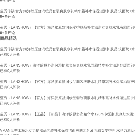
0+
条评论
蓝秀传祺[官方]海洋胶原舒润妆品套装爽肤水乳精华霜补水保湿滋润护肤品 洗面奶+水
0+
条评论
蓝秀（LANSHOW）【官方】海洋胶原舒润保湿护肤品补水滋润女爽肤水乳液霜面部护
0+
条评论
商品精选
蓝秀传祺[官方]海洋胶原舒润妆品套装爽肤水乳精华霜补水保湿滋润护肤品 洗面奶+水
已有
0
人评价
蓝秀（LANSHOW）海洋胶原舒润保湿护肤套装爽肤水乳面霜精华补水滋润舒缓面部护
已有
0
人评价
蓝秀（LANSHOW）【官方】海洋胶原舒润妆品套装爽肤水乳精华霜补水保湿滋润护肤
已有
0
人评价
蓝秀（LANSHOW）【官方】海洋胶原舒润妆品套装爽肤水乳精华霜补水保湿滋润护肤
已有
0
人评价
蓝秀（LANSHOW）【正品】【新品】海洋胶原舒润精华水120ml保湿护肤爽肤水滋
已有
0
人评价
VMAN蓝秀太极水动力护肤品套装补水保湿洁面爽肤水乳液面霜女专护理 水动力激