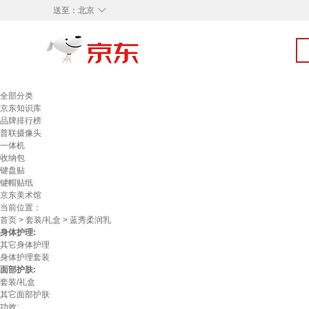
◇
送至：
北京
全部分类
京东知识库
品牌排行榜
普联摄像头
一体机
收纳包
键盘贴
键帽贴纸
京东美术馆
当前位置：
首页
>
套装/礼盒
> 蓝秀柔润乳
身体护理:
其它身体护理
身体护理套装
面部护肤:
套装/礼盒
其它面部护肤
功效: