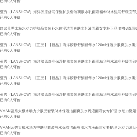
已有
0
人评价
蓝秀（LANSHOW）海洋胶原舒润保湿护肤套装爽肤水乳面霜精华补水滋润舒缓面部护
已有
0
人评价
红武蓝秀太极水动力护肤品套装补水保湿洁面爽肤水乳液面霜女专柜正品 套餐3洗面奶
已有
0
人评价
蓝秀（LANSHOW）【正品】【新品】海洋胶原舒润精华水120ml保湿护肤爽肤水滋
已有
0
人评价
蓝秀（LANSHOW）海洋胶原舒润保湿护肤套装爽肤水乳面霜精华补水滋润舒缓面部护
已有
0
人评价
蓝秀（LANSHOW）【正品】【新品】海洋胶原舒润精华水120ml保湿护肤爽肤水滋
已有
0
人评价
蓝秀（LANSHOW）海洋胶原舒润保湿护肤套装爽肤水乳面霜精华补水滋润舒缓面部护
已有
0
人评价
VMAN蓝秀太极水动力护肤品套装补水保湿洁面爽肤水乳液面霜女专护理 水动力激
已有
0
人评价
VMAN蓝秀太极水动力护肤品套装补水保湿洁面爽肤水乳液面霜女专护理 水动力激
已有
0
人评价