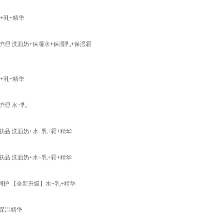
+乳+精华
理 洗面奶+保湿水+保湿乳+保湿霜
+乳+精华
理 水+乳
品 洗面奶+水+乳+霜+精华
品 洗面奶+水+乳+霜+精华
润护 【全新升级】水+乳+精华
活保湿精华