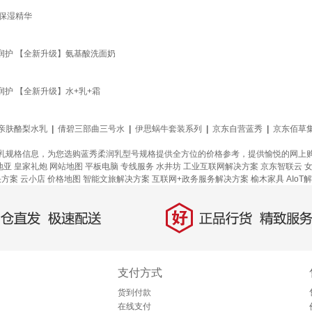
活保湿精华
滋润护 【全新升级】氨基酸洗面奶
润护 【全新升级】水+乳+霜
亲肤酪梨水乳
|
倩碧三部曲三号水
|
伊思蜗牛套装系列
|
京东自营蓝秀
|
京东佰草
乳规格信息，为您选购蓝秀柔润乳型号规格提供全方位的价格参考，提供愉悦的网上
地亚
皇家礼炮
网站地图
平板电脑
专线服务
水井坊
工业互联网解决方案
京东智联云
决方案
云小店
价格地图
智能文旅解决方案
互联网+政务服务解决方案
榆木家具
AIoT
好
直发，极速配送
正品行货，精致服务
支付方式
货到付款
在线支付