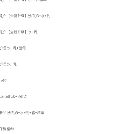
润护 【全新升级】洗面奶+水+乳
润护 【全新升级】水+乳
理 水+乳+面霜
理 水+乳
-霜
华 沁肌水+沁肌乳
品 洗面奶+水+乳+霜+精华
活保湿精华