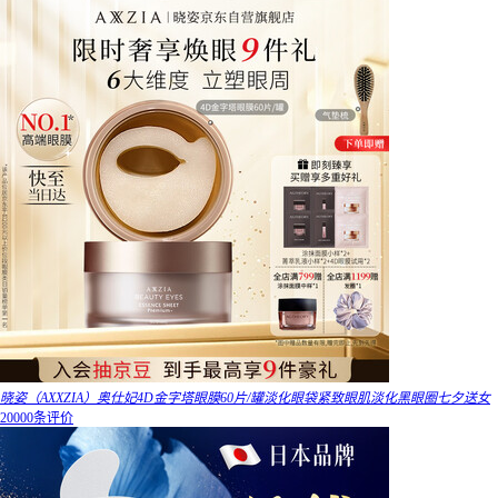
晓姿（AXXZIA）奥仕妃4D金字塔眼膜60片/罐淡化眼袋紧致眼肌淡化黑眼圈七夕送女
20000条评价