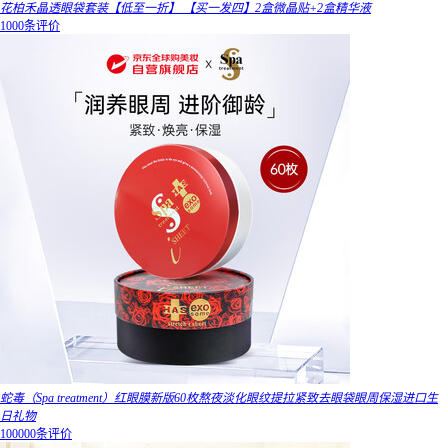
花柏禾晶透眼袋套装【低至一折】 【买一发四】2盒微晶贴+2盒精华液
1000条评价
蛇毒（Spa treatment）红眼膜新版60枚熬夜淡化眼纹提拉紧致去眼袋眼周保湿进口生
日礼物
100000条评价