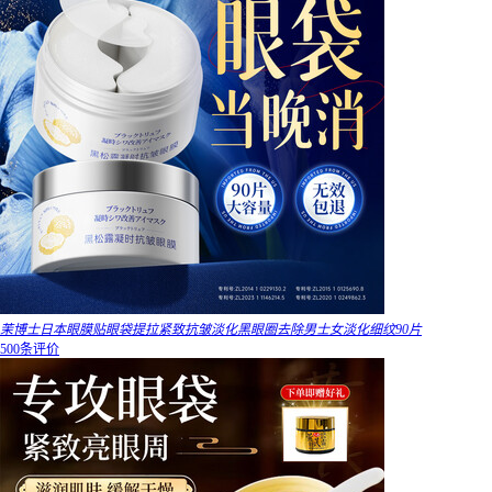
茉博士日本眼膜贴眼袋提拉紧致抗皱淡化黑眼圈去除男士女淡化细纹90片
500条评价