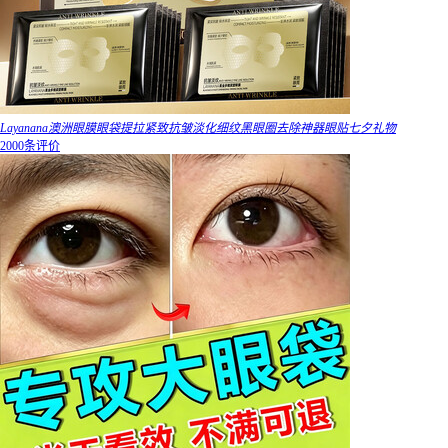
Layanana澳洲眼膜眼袋提拉紧致抗皱淡化细纹黑眼圈去除神器眼贴七夕礼物
2000条评价