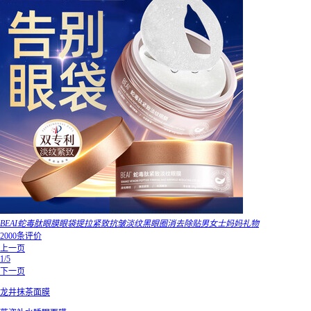
BEAI蛇毒肽眼膜眼袋提拉紧致抗皱淡纹黑眼圈消去除贴男女士妈妈礼物
2000条评价
上一页
1/5
下一页
龙井抹茶面膜