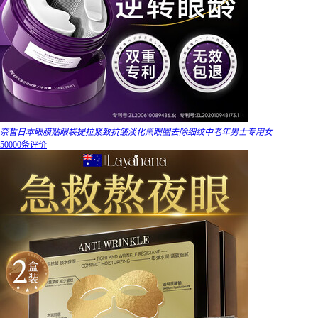
奈皙日本眼膜贴眼袋提拉紧致抗皱淡化黑眼圈去除细纹中老年男士专用女
50000条评价