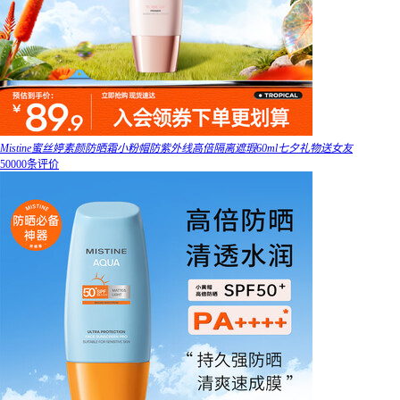
Mistine蜜丝婷素颜防晒霜小粉帽防紫外线高倍隔离遮瑕60ml七夕礼物送女友
50000条评价