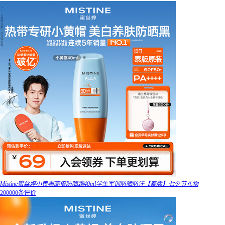
Mistine蜜丝婷小黄帽高倍防晒霜40ml学生军训防晒防汗【泰版】七夕节礼物
200000条评价