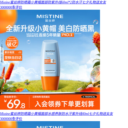
Mistine蜜丝婷防晒霜小黄帽面部防紫外线60ml*2防水汗七夕礼物送女友
3000000条评价
Mistine蜜丝婷防晒霜小黄帽面部水感养肤防水汗紫外线40ml七夕礼物送女友
3000000条评价