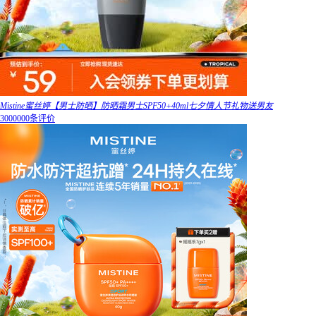
Mistine蜜丝婷【男士防晒】防晒霜男士SPF50+40ml七夕情人节礼物送男友
3000000条评价