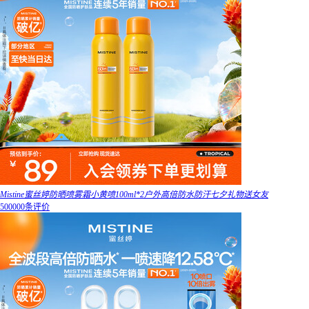
Mistine蜜丝婷防晒喷雾霜小黄喷100ml*2户外高倍防水防汗七夕礼物送女友
500000条评价