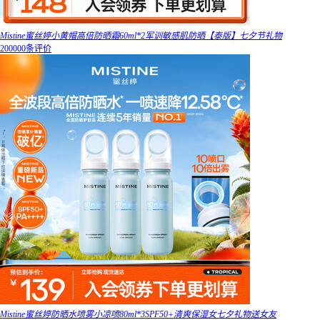
Mistine蜜丝婷小黄帽高倍防晒霜60ml*2军训敏感肌防晒【泰版】七夕节礼物
200000条评价
Mistine蜜丝婷防晒水喷雾小凉喷80ml*3SPF50+清爽保湿女七夕礼物送女友