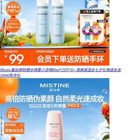
Mistine蜜丝婷防晒水喷雾小凉喷80ml*2SPF50+清爽保湿女七夕礼物送女友
20000条评价