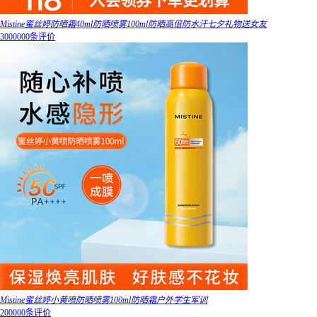
Mistine蜜丝婷防晒霜40ml防晒喷雾100ml防晒高倍防水汗七夕礼物送女友
3000000条评价
Mistine蜜丝婷小黄喷防晒喷雾100ml防晒霜户外学生军训
200000条评价